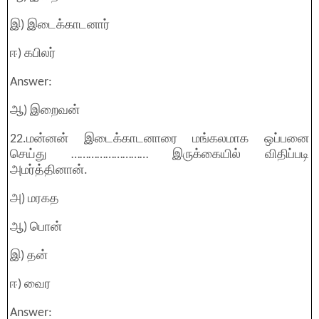
இ) இடைக்காடனார்
ஈ) கபிலர்
Answer:
ஆ) இறைவன்
22.மன்னன் இடைக்காடனாரை மங்கலமாக ஒப்பனை
செய்து ……………………… இருக்கையில் விதிப்படி
அமர்த்தினான்.
அ) மரகத
ஆ) பொன்
இ) தன்
ஈ) வைர
Answer: