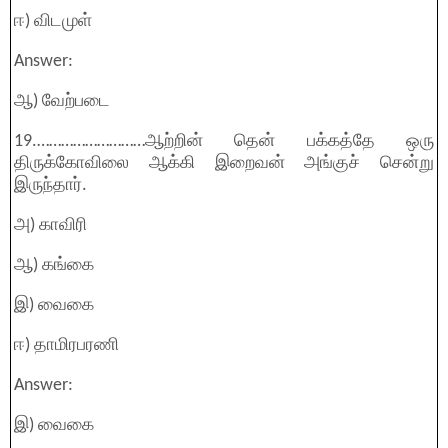
ஈ) விடமுள்
Answer:
ஆ) வேற்படை
19.………………………ஆற்றின் தென் பக்கத்தே ஒரு
திருக்கோவிலை ஆக்கி இறைவன் அங்குச் சென்று
இருந்தார்.
அ) காவிரி
ஆ) கங்கை
இ) வைகை
ஈ) தாமிரபரணி
Answer:
இ) வைகை