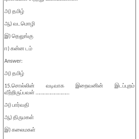
அ) தமிழ்
ஆ) வடமொழி
இ) தெலுங்கு
ஈ) கன்ன டம்
Answer:
அ) தமிழ்
15.சொல்லின் வடிவாக இறைவனின் இடப்புறம்
வீற்றிருப்பவள் ………………………
அ) பார்வதி
ஆ) திருமகள்
இ) கலைமகள்