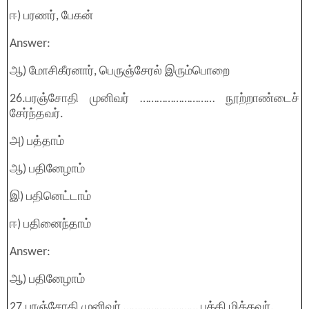
ஈ) பரணர், பேகன்
Answer:
ஆ) மோசிகீரனார், பெருஞ்சேரல் இரும்பொறை
26.பரஞ்சோதி முனிவர் ……………………… நூற்றாண்டைச்
சேர்ந்தவர்.
அ) பத்தாம்
ஆ) பதினேழாம்
இ) பதினெட்டாம்
ஈ) பதினைந்தாம்
Answer:
ஆ) பதினேழாம்
27.பரஞ்சோதி முனிவர் ……………………… பக்தி மிக்கவர்.