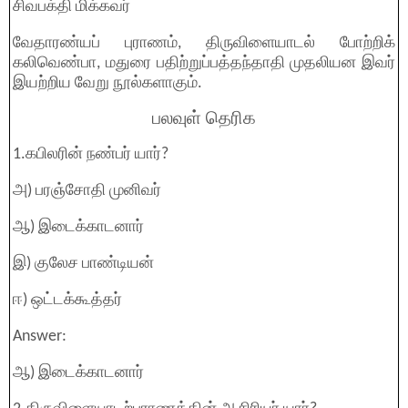
சிவபக்தி மிக்கவர்
வேதாரண்யப் புராணம், திருவிளையாடல் போற்றிக்
கலிவெண்பா, மதுரை பதிற்றுப்பத்தந்தாதி முதலியன இவர்
இயற்றிய வேறு நூல்களாகும்.
பலவுள் தெரிக
1.கபிலரின் நண்பர் யார்?
அ) பரஞ்சோதி முனிவர்
ஆ) இடைக்காடனார்
இ) குலேச பாண்டியன்
ஈ) ஒட்டக்கூத்தர்
Answer:
ஆ) இடைக்காடனார்