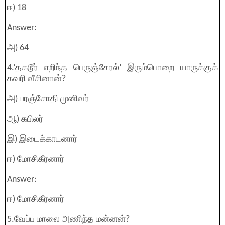
ஈ) 18
Answer:
அ) 64
4.‘தகடூர் எறிந்த பெருஞ்சேரல்’ இரும்பொறை யாருக்குக்
கவரி வீசினான்?
அ) பரஞ்சோதி முனிவர்
ஆ) கபிலர்
இ) இடைக்காடனார்
ஈ) மோசிகீரனார்
Answer:
ஈ) மோசிகீரனார்
5.வேப்ப மாலை அணிந்த மன்னன்?