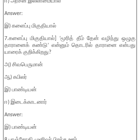
ஈ) அரசன் இல்லாமையால்
Answer:
இ) களைப்பு மிகுதியால்
7.களைப்பு மிகுதியால்] ‘மூரித் தீம் தேன் வழிந்து ஒழுகு
தாரானைக் கண்டு’ என்னும் தொடரில் தாரானை என்பது
யாரைக் குறிக்கிறது?
அ) சிவபெருமான்
ஆ) கபிலர்
இ) பாண்டியன்
ஈ) இடைக்காடனார்
Answer:
இ) பாண்டியன்
8.பரஞ்சோதி முனிவர் பிறந்த ஊர் ………………………