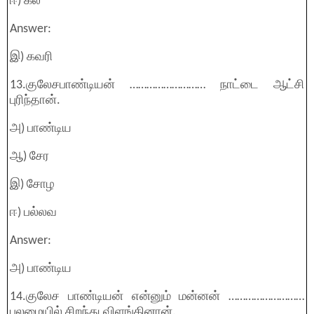
ஈ) கல்
Answer:
இ) கவரி
13.குலேசபாண்டியன் ……………………… நாட்டை ஆட்சி
புரிந்தான்.
அ) பாண்டிய
ஆ) சேர
இ) சோழ
ஈ) பல்லவ
Answer:
அ) பாண்டிய
14.குலேச பாண்டியன் என்னும் மன்னன் ………………………
புலமையில் சிறந்து விளங்கினான்.