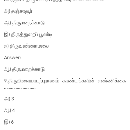
அ) தஞ்சாவூர்
ஆ) திருமறைக்காடு
இ) திருத்துறைப் பூண்டி
ஈ) திருவண்ணாமலை
Answer:
ஆ) திருமறைக்காடு
9.திருவிளையாடற்புராணம் காண்டங்களின் எண்ணிக்கை
………………………
அ) 3
ஆ) 4
இ) 6