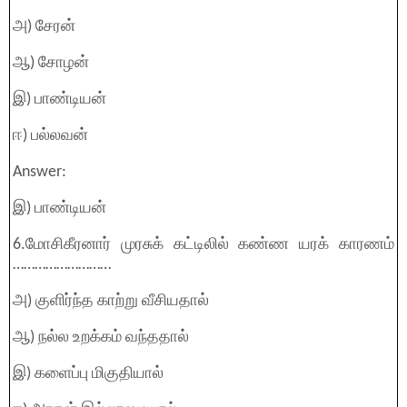
அ) சேரன்
ஆ) சோழன்
இ) பாண்டியன்
ஈ) பல்லவன்
Answer:
இ) பாண்டியன்
6.மோசிகீரனார் முரசுக் கட்டிலில் கண்ண யரக் காரணம்
………………………
அ) குளிர்ந்த காற்று வீசியதால்
ஆ) நல்ல உறக்கம் வந்ததால்
இ) களைப்பு மிகுதியால்