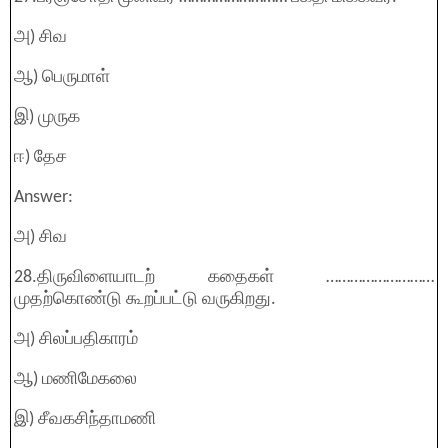
அ) சிவ
ஆ) பெருமாள்
இ) முருக
ஈ) தேச
Answer:
அ) சிவ
28.திருவிளையாடற் கதைகள் ………………………
முதற்கொண்டு கூறப்பட்டு வருகிறது.
அ) சிலப்பதிகாரம்
ஆ) மணிமேகலை
இ) சீவகசிந்தாமணி