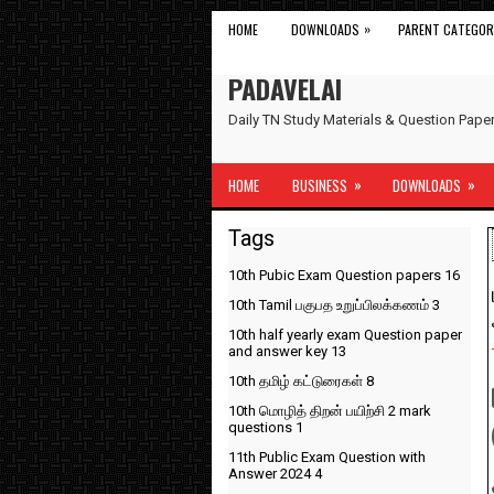
»
HOME
DOWNLOADS
PARENT CATEGOR
PADAVELAI
Daily TN Study Materials & Question Pap
»
»
HOME
BUSINESS
DOWNLOADS
Tags
10th Pubic Exam Question papers
16
10th Tamil பகுபத உறுப்பிலக்கணம்
3
10th half yearly exam Question paper
and answer key
13
10th தமிழ் கட்டுரைகள்
8
10th மொழித் திறன் பயிற்சி 2 mark
questions
1
11th Public Exam Question with
Answer 2024
4