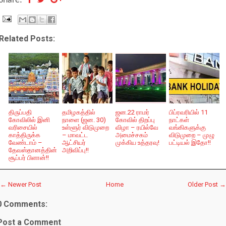
Share:
Related Posts:
திருப்பதி
தமிழகத்தில்
ஜன.22 ராமர்
பிப்ரவரியில் 11
கோவிலில் இனி
நாளை (ஜன. 30)
கோவில் திறப்பு
நாட்கள்
வரிசையில்
உள்ளூர் விடுமுறை
விழா – ரயில்வே
வங்கிகளுக்கு
காத்திருக்க
– மாவட்ட
அமைச்சகம்
விடுமுறை – முழு
வேண்டாம் –
ஆட்சியர்
முக்கிய உத்தரவு!
பட்டியல் இதோ!!
தேவஸ்தானத்தின்
அறிவிப்பு!!
சூப்பர் பிளான்!!
← Newer Post
Home
Older Post →
0 Comments:
Post a Comment