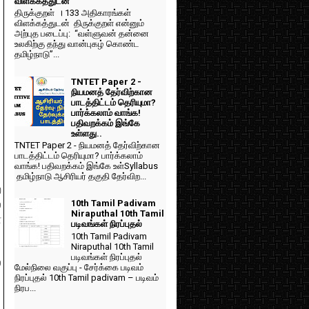
விளக்கத்துடன்
திருக்குறள் । 133 அதிகாரங்கள்
விளக்கத்துடன் திருக்குறள் என்னும்
அற்புத படைப்பு: “வள்ளுவன் தன்னை
உலகிற்கு தந்து வான்புகழ் கொண்ட
தமிழ்நாடு”...
TNTET Paper 2 -
நியமனத் தேர்விற்கான
பாடத்திட்டம் தெரியுமா?
பார்க்கலாம் வாங்க!
பதிவறக்கம் இங்கே
உள்ளது..
TNTET Paper 2 - நியமனத் தேர்விற்கான
பாடத்திட்டம் தெரியுமா? பார்க்கலாம்
வாங்க! பதிவறக்கம் இங்கே உள்Syllabus
தமிழ்நாடு ஆசிரியர் தகுதி தேர்விற...
ற
10th Tamil Padivam
்
Niraputhal 10th Tamil
்
படிவங்கள் நிரப்புதல்
10th Tamil Padivam
Niraputhal 10th Tamil
படிவங்கள் நிரப்புதல்
்
மேல்நிலை வகுப்பு - சேர்க்கை படிவம்
நிரப்புதல் 10th Tamil padivam – படிவம்
நிரப...