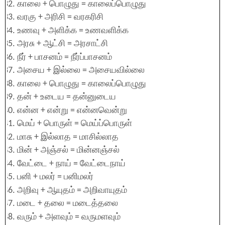
காலை + பொழுது = காலைப்பொழுது
வரகு + அரிசி = வரகரிசி
உணவு + அளிக்க = உணவளிக்க
அரசு + ஆட்சி = அரசாட்சி
நீர் + பாசனம் = நீர்ப்பாசனம்
அசைய + இல்லை = அசையவில்லை
காலை + பொழுது = காலைப்பொழுது
தன் + உடைய = தன்னுடைய
என்ன + என்று = என்னவென்று
மெய் + பொருள் = மெய்ப்பொருள்
மாசு + இல்லாத = மாசில்லாத
மின் + அஞ்சல் = மின்னஞ்சல்
வேட்டை + நாய் = வேட்டைநாய்
பனி + மலர் = பனிமலர்
அறிவு + ஆயுதம் = அறிவாயுதம்
மடை + தலை = மடைத்தலை
வரும் + அளவும் = வருமளவும்