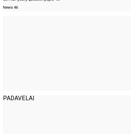
News
46
PADAVELAI