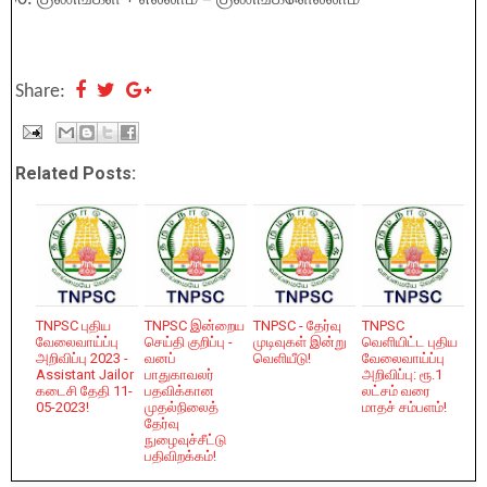
Share:
Related Posts:
TNPSC புதிய
TNPSC இன்றைய
TNPSC - தேர்வு
TNPSC
வேலைவாய்ப்பு
செய்தி குறிப்பு -
முடிவுகள் இன்று
வெளியிட்ட புதிய
அறிவிப்பு 2023 -
வனப்
வெளியீடு!
வேலைவாய்ப்பு
Assistant Jailor
பாதுகாவலர்
அறிவிப்பு: ரூ.1
கடைசி தேதி 11-
பதவிக்கான
லட்சம் வரை
05-2023!
முதல்நிலைத்
மாதச் சம்பளம்!
தேர்வு
நுழைவுச்சீட்டு
பதிவிறக்கம்!