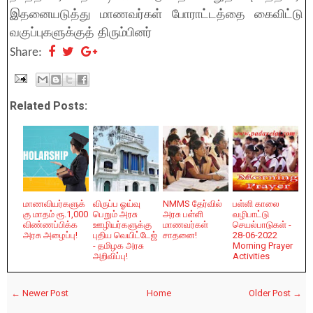
இதனையடுத்து மாணவர்கள் போராட்டத்தை கைவிட்டு
வகுப்புகளுக்குத் திரும்பினர்
Share:
Related Posts:
மாணவியர்களுக்
விருப்ப ஓய்வு
NMMS தேர்வில்
பள்ளி காலை
கு மாதம் ரூ.1,000
பெறும் அரசு
அரசு பள்ளி
வழிபாட்டு
விண்ணப்பிக்க
ஊழியர்களுக்கு
மாணவர்கள்
செயல்பாடுகள் -
அரசு அழைப்பு!
புதிய வெயிட்டேஜ்
சாதனை!
28-06-2022
- தமிழக அரசு
Morning Prayer
அறிவிப்பு!
Activities
← Newer Post
Home
Older Post →