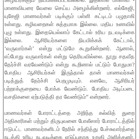
ஊழியர்களும் நியமிக்கப்படவில்லை. இதனால் மாணவ -
மாணவியரை வேலை செய்ய அழைக்கின்றனர். எல்கேஜி,
யுகேஜி மாணவர்கள் படிக்கும் பள்ளி கட்டிடம் பழுதாகி
உள்ளது. கழிவறைகள் சுத்தமாக இல்லை. மதிய உணவில்
புழு உள்ளது. இதையெல்லாம் கேட்டால் உரிய நடவடிக்கை
இல்லை. ஆசிரியர்களை நியமிக்கக் கேட்டால்,
‘வருவார்கள்’ என்று மட்டுமே கூறுகின்றனர். ஆனால்,
எப்போது வருவார்கள் என்று தெரியவில்லை. நூறு சதவீத
தேர்ச்சி வரவேண்டும் என்று கூறினால் மட்டும் போதுமா?
போதிய ஆசிரியர்கள் இருந்தால் தான் மாணவர்கள்
படித்துத் தேர்ச்சி பெறமுடியும். எனவே, ஆசிரியர்
பற்றாக்குறையை போக்க வேண்டும். போதிய அடிப்படை
வசதிகளை ஏற்படுத்தி தர வேண்டும்” என்றனர்.
மாணவர்கள் போராட்டத்தை அறிந்த கல்வித் துறை
அதிகாரிகள் மற்றும் திருபுவனை போலீஸார் போராட்டத்தில்
ஈடுபட்ட மாணவர்களிடம் நேரில் சந்தித்து பேச்சுவார்த்தை
நடத்தி உரிய நடவடிக்கை எடுப்பதாக உறுதி அளித்தனர்.