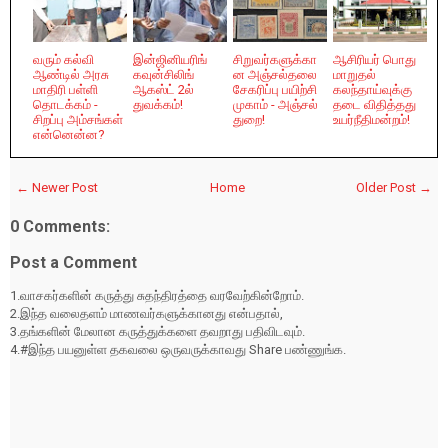
வரும் கல்வி
இன்ஜினியரிங்
சிறுவர்களுக்கா
ஆசிரியர் பொது
ஆண்டில் அரசு
கவுன்சிலிங்
ன அஞ்சல்தலை
மாறுதல்
மாதிரி பள்ளி
ஆகஸ்ட் 2ல்
சேகரிப்பு பயிற்சி
கலந்தாய்வுக்கு
தொடக்கம் -
துவக்கம்!
முகாம் - அஞ்சல்
தடை விதித்தது
சிறப்பு அம்சங்கள்
துறை!
உயர்நீதிமன்றம்!
என்னென்ன?
← Newer Post
Home
Older Post →
0 Comments:
Post a Comment
1.வாசகர்களின் கருத்து சுதந்திரத்தை வரவேற்கின்றோம்.
2.இந்த வலைதளம் மாணவர்களுக்கானது என்பதால்,
3.தங்களின் மேலான கருத்துக்களை தவறாது பதிவிடவும்.
4.#இந்த பயனுள்ள தகவலை ஒருவருக்காவது Share பண்ணுங்க.