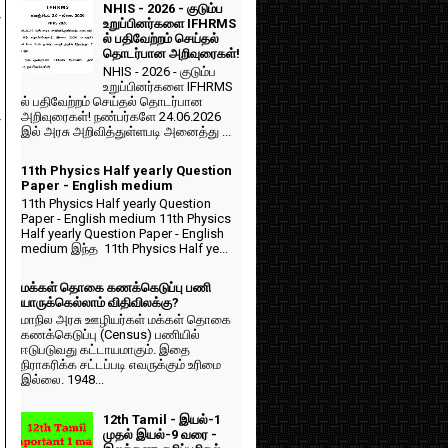
NHIS - 2026 - குடும்ப
-
உறுப்பினர்களை IFHRMS
ல் பதிவேற்றம் செய்தல்
தொடர்பான அறிவுரைகள்!
NHIS - 2026 - குடும்ப
உறுப்பினர்களை IFHRMS
ல் பதிவேற்றம் செய்தல் தொடர்பான
அறிவுரைகள்! நண்பர்களே 24.06.2026
-
இல் அரசு அறிவித்துள்ளபடி அனைத்து ...
11th Physics Half yearly Question
Paper - English medium
11th Physics Half yearly Question
Paper - English medium 11th Physics
Half yearly Question Paper - English
medium இந்த 11th Physics Half ye...
மக்கள் தொகை கணக்கெடுப்பு பணி
யாருக்கெல்லாம் விதிவிலக்கு?
மாநில அரசு ஊழியர்கள் மக்கள் தொகை
கணக்கெடுப்பு (Census) பணியில்
ஈடுபடுவது கட்டாயமாகும். இதை
நிராகரிக்க சட்டப்படி எவருக்கும் உரிமை
இல்லை. 1948...
12th Tamil - இயல்-1
முதல் இயல்-9 வரை -