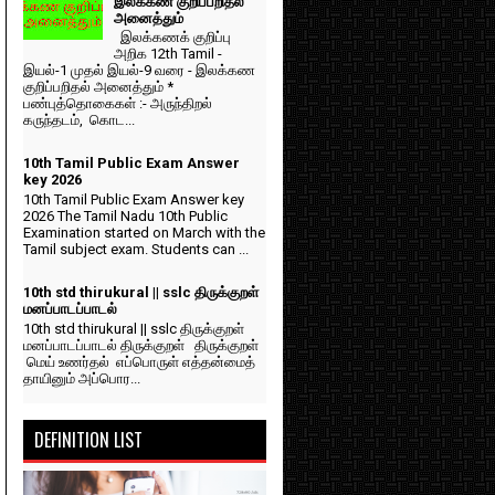
இலக்கண குறிப்பறிதல்
அனைத்தும்
இலக்கணக் குறிப்பு
அறிக 12th Tamil -
இயல்-1 முதல் இயல்-9 வரை - இலக்கண
குறிப்பறிதல் அனைத்தும் *
பண்புத்தொகைகள் :- அருந்திறல்
கருந்தடம், கொட...
10th Tamil Public Exam Answer
key 2026
10th Tamil Public Exam Answer key
2026 The Tamil Nadu 10th Public
Examination started on March with the
Tamil subject exam. Students can ...
10th std thirukural || sslc திருக்குறள்
மனப்பாடப்பாடல்
10th std thirukural || sslc திருக்குறள்
மனப்பாடப்பாடல் திருக்குறள் திருக்குறள்
மெய் உணர்தல் எப்பொருள் எத்தன்மைத்
தாயினும் அப்பொர...
DEFINITION LIST