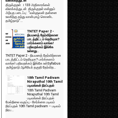
விளக்கத்துடன்
திருக்குறள் । 133 அதிகாரங்கள்
விளக்கத்துடன் திருக்குறள் என்னும்
அற்புத படைப்பு: “வள்ளுவன் தன்னை
உலகிற்கு தந்து வான்புகழ் கொண்ட
தமிழ்நாடு”...
TNTET Paper 2 -
நியமனத் தேர்விற்கான
பாடத்திட்டம் தெரியுமா?
பார்க்கலாம் வாங்க!
பதிவறக்கம் இங்கே
உள்ளது..
TNTET Paper 2 - நியமனத் தேர்விற்கான
பாடத்திட்டம் தெரியுமா? பார்க்கலாம்
வாங்க! பதிவறக்கம் இங்கே உள்Syllabus
தமிழ்நாடு ஆசிரியர் தகுதி தேர்விற...
10th Tamil Padivam
Niraputhal 10th Tamil
படிவங்கள் நிரப்புதல்
10th Tamil Padivam
Niraputhal 10th Tamil
படிவங்கள் நிரப்புதல்
மேல்நிலை வகுப்பு - சேர்க்கை படிவம்
நிரப்புதல் 10th Tamil padivam – படிவம்
நிரப...