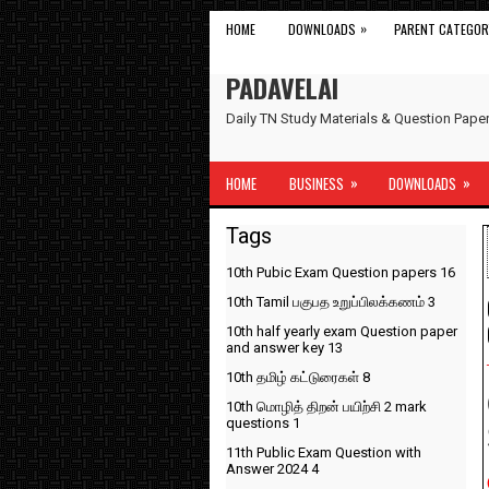
»
HOME
DOWNLOADS
PARENT CATEGOR
PADAVELAI
Daily TN Study Materials & Question Pap
»
»
HOME
BUSINESS
DOWNLOADS
Tags
10th Pubic Exam Question papers
16
10th Tamil பகுபத உறுப்பிலக்கணம்
3
10th half yearly exam Question paper
and answer key
13
10th தமிழ் கட்டுரைகள்
8
10th மொழித் திறன் பயிற்சி 2 mark
questions
1
11th Public Exam Question with
Answer 2024
4