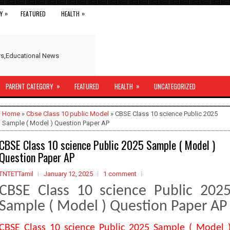
»
»
Y
FEATURED
HEALTH
ers,Educational News
»
»
PARENT CATEGORY
FEATURED
HEALTH
UNCATEGORIZED
Home
»
Cbse Class 10 public Model
» CBSE Class 10 science Public 2025
Sample ( Model ) Question Paper AP
CBSE Class 10 science Public 2025 Sample ( Model )
Question Paper AP
TNTETTamil
January 12, 2025
1 comment
CBSE Class 10 science Public 202
Sample ( Model ) Question Paper AP
CBSE Class 10 science Public 2025 Sample ( Model 