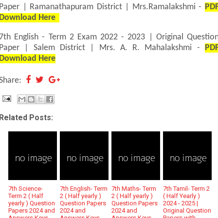
Paper | Ramanathapuram District | Mrs.Ramalakshmi -
PD
Download Here
7th English - Term 2 Exam 2022 - 2023 | Original Questio
Paper | Salem District | Mrs. A. R. Mahalakshmi -
PD
Download Here
Share:
Related Posts:
7th Science-
7th English- Term
7th Maths- Term
7th Tamil- Term 2
Term 2 ( Half
2 ( Half yearly )
2 ( Half yearly )
( Half Yearly )
yearly ) Question
Question Papers
Question Papers
2024 - 2025 |
Papers 2024 and
2024 and
2024 and
Original Question
Answers Keys
Answers Keys
Answers Keys
Papers with