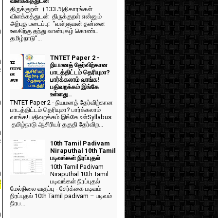
விளக்கத்துடன்
திருக்குறள் । 133 அதிகாரங்கள்
விளக்கத்துடன் திருக்குறள் என்னும்
அற்புத படைப்பு: “வள்ளுவன் தன்னை
n
உலகிற்கு தந்து வான்புகழ் கொண்ட
தமிழ்நாடு”...
TNTET Paper 2 -
n
நியமனத் தேர்விற்கான
F
பாடத்திட்டம் தெரியுமா?
பார்க்கலாம் வாங்க!
பதிவறக்கம் இங்கே
உள்ளது..
n
TNTET Paper 2 - நியமனத் தேர்விற்கான
பாடத்திட்டம் தெரியுமா? பார்க்கலாம்
வாங்க! பதிவறக்கம் இங்கே உள்Syllabus
தமிழ்நாடு ஆசிரியர் தகுதி தேர்விற...
n
F
10th Tamil Padivam
Niraputhal 10th Tamil
படிவங்கள் நிரப்புதல்
10th Tamil Padivam
n
Niraputhal 10th Tamil
படிவங்கள் நிரப்புதல்
F
மேல்நிலை வகுப்பு - சேர்க்கை படிவம்
நிரப்புதல் 10th Tamil padivam – படிவம்
நிரப...
n