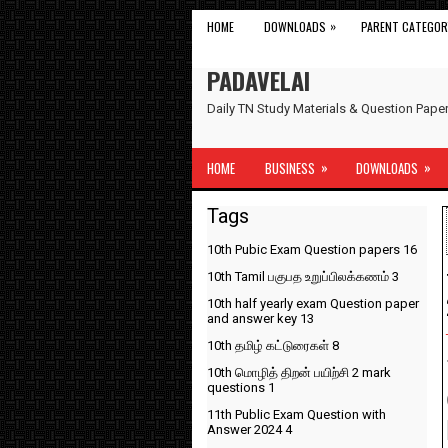
»
HOME
DOWNLOADS
PARENT CATEGOR
PADAVELAI
Daily TN Study Materials & Question Pap
»
»
HOME
BUSINESS
DOWNLOADS
Tags
10th Pubic Exam Question papers
16
10th Tamil பகுபத உறுப்பிலக்கணம்
3
10th half yearly exam Question paper
and answer key
13
10th தமிழ் கட்டுரைகள்
8
10th மொழித் திறன் பயிற்சி 2 mark
questions
1
11th Public Exam Question with
Answer 2024
4