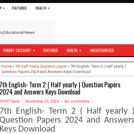
»
»
Y
FEATURED
HEALTH
ers,Educational News
»
»
PARENT CATEGORY
FEATURED
HEALTH
UNCATEGORIZED
Home
»
7th half Yearly Question paper
» 7th English- Term 2 ( Half yearly )
Question Papers 2024 and Answers Keys Download
7th English- Term 2 ( Half yearly ) Question Papers
2024 and Answers Keys Download
TNTETTamil
November 25, 2024
No comments
7th English- Term 2 ( Half yearly 
Question Papers 2024 and Answer
Keys Download