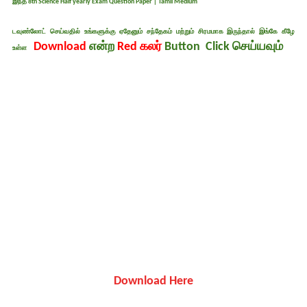
இந்த
8th Science Half yearly Exam Question Paper | Tamil Medium
டவுண்லோட் செய்வதில் உங்களுக்கு ஏதேனும் சந்தேகம் மற்றும் சிரமமாக இருந்தால் இங்கே கீழே
Download
என்ற
Red கலர்
Button Click செய்யவும்
உள்ள
Download Here