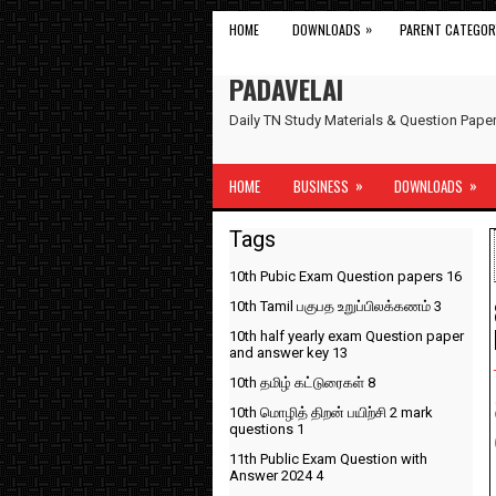
»
HOME
DOWNLOADS
PARENT CATEGOR
PADAVELAI
Daily TN Study Materials & Question Pap
»
»
HOME
BUSINESS
DOWNLOADS
Tags
10th Pubic Exam Question papers
16
10th Tamil பகுபத உறுப்பிலக்கணம்
3
10th half yearly exam Question paper
and answer key
13
10th தமிழ் கட்டுரைகள்
8
10th மொழித் திறன் பயிற்சி 2 mark
questions
1
11th Public Exam Question with
Answer 2024
4