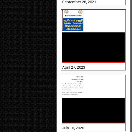
September 28, 2021
TNTET PAPER 2 - நியமனத்
தேர்விற்கான பாடத்திட்டம்
தெரியுமா? பார்க்கலாம்
வாங்க! பதிவறக்கம் இங்கே
உள்ளது..
April 27, 2023
NHIS - 2026 - குடும்ப
உறுப்பினர்களை IFHRMS ல்
பதிவேற்றம் செய்தல்
தொடர்பான அறிவுரைகள்!
July 10, 2026