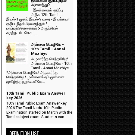
இலக்கண குறிப்பறிதல்
அனைத்தும்
இலக்கணக் குறிப்பு
அறிக 12th Tamil -
இயல்-1 முதல் இயல்-9 வரை - இலக்கண
குறிப்பறிதல் அனைத்தும் *
பண்புத்தொகைகள் :- அருந்திறல்
கருந்தடம், கொட...
அன்னை மொழியே -
10th Tamil - Annai
Mozhiye
அழகார்ந்த செந்தமிழே!
அன்னை மொழியே - 10th
Tamil - Annai Mozhiye
*அன்னை மொழியே! அழகார்ந்த
செந்தமிழே ! முன்னைக்கும் முன்னை
முகிழ்த்த நறுங்கனியே...
10th Tamil Public Exam Answer
key 2026
10th Tamil Public Exam Answer key
2026 The Tamil Nadu 10th Public
Examination started on March with the
Tamil subject exam. Students can ...
DEFINITION LIST