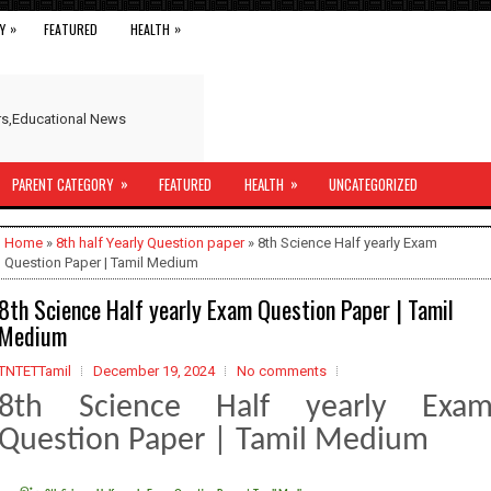
»
»
Y
FEATURED
HEALTH
ers,Educational News
»
»
PARENT CATEGORY
FEATURED
HEALTH
UNCATEGORIZED
Home
»
8th half Yearly Question paper
» 8th Science Half yearly Exam
Question Paper | Tamil Medium
8th Science Half yearly Exam Question Paper | Tamil
Medium
TNTETTamil
December 19, 2024
No comments
8th Science Half yearly Exa
Question Paper | Tamil Medium