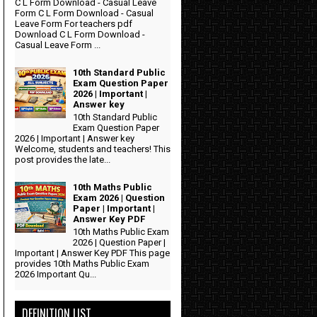
C L Form Download - Casual Leave
Form C L Form Download - Casual
Leave Form For teachers pdf
Download C L Form Download -
Casual Leave Form ...
10th Standard Public
Exam Question Paper
2026 | Important |
Answer key
10th Standard Public
Exam Question Paper
2026 | Important | Answer key
Welcome, students and teachers! This
post provides the late...
10th Maths Public
Exam 2026 | Question
Paper | Important |
Answer Key PDF
10th Maths Public Exam
2026 | Question Paper |
Important | Answer Key PDF This page
provides 10th Maths Public Exam
2026 Important Qu...
DEFINITION LIST