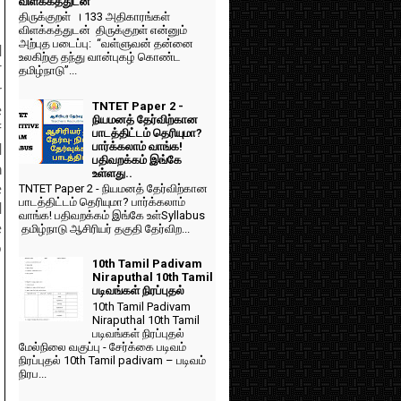
விளக்கத்துடன்
திருக்குறள் । 133 அதிகாரங்கள்
விளக்கத்துடன் திருக்குறள் என்னும்
அற்புத படைப்பு: “வள்ளுவன் தன்னை
d
உலகிற்கு தந்து வான்புகழ் கொண்ட
T
தமிழ்நாடு”...
r
TNTET Paper 2 -
e
நியமனத் தேர்விற்கான
f
பாடத்திட்டம் தெரியுமா?
பார்க்கலாம் வாங்க!
d
பதிவறக்கம் இங்கே
n
உள்ளது..
e
TNTET Paper 2 - நியமனத் தேர்விற்கான
பாடத்திட்டம் தெரியுமா? பார்க்கலாம்
d
வாங்க! பதிவறக்கம் இங்கே உள்Syllabus
e
தமிழ்நாடு ஆசிரியர் தகுதி தேர்விற...
o
10th Tamil Padivam
Niraputhal 10th Tamil
படிவங்கள் நிரப்புதல்
10th Tamil Padivam
Niraputhal 10th Tamil
படிவங்கள் நிரப்புதல்
மேல்நிலை வகுப்பு - சேர்க்கை படிவம்
நிரப்புதல் 10th Tamil padivam – படிவம்
நிரப...