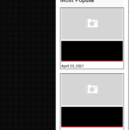
Most Popular
TAMILNADU BRIDGE COURSE
WORKBOOK - WORKSHEET
ANSWERS
April 25, 2021
திருக்குறள் । 133
அதிகாரங்கள்
விளக்கத்துடன்