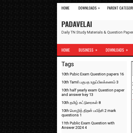
»
HOME
DOWNLOADS
PARENT CATEGOR
PADAVELAI
Daily TN Study Materials & Question Pap
»
»
HOME
BUSINESS
DOWNLOADS
Tags
10th Pubic Exam Question papers
16
10th Tamil பகுபத உறுப்பிலக்கணம்
3
10th half yearly exam Question paper
and answer key
13
10th தமிழ் கட்டுரைகள்
8
10th மொழித் திறன் பயிற்சி 2 mark
questions
1
11th Public Exam Question with
Answer 2024
4