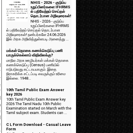
NHIS - 2026 - குடும்ப
உறுப்பினர்களை IFHRMS
ல் பதிவேற்றம் செய்தல்
தொடர்பான அறிவுரைகள்!
NHIS - 2026 - குடும்ப
உறுப்பினர்களை IFHRMS
ல் பதிவேற்றம் செய்தல் தொடர்பான
அறிவுரைகள்! நண்பர்களே 24.06.2026
இல் அரசு அறிவித்துள்ளபடி அனைத்து ...
மக்கள் தொகை கணக்கெடுப்பு பணி
யாருக்கெல்லாம் விதிவிலக்கு?
மாநில அரசு ஊழியர்கள் மக்கள் தொகை
கணக்கெடுப்பு (Census) பணியில்
d
ஈடுபடுவது கட்டாயமாகும். இதை
T
நிராகரிக்க சட்டப்படி எவருக்கும் உரிமை
இல்லை. 1948...
r
e
10th Tamil Public Exam Answer
f
key 2026
d
10th Tamil Public Exam Answer key
2026 The Tamil Nadu 10th Public
n
Examination started on March with the
e
Tamil subject exam. Students can ...
d
e
C L Form Download - Casual Leave
Form
o