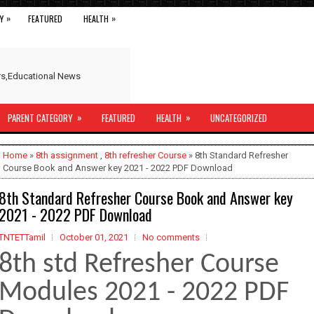
»
»
Y
FEATURED
HEALTH
ers,Educational News
»
»
PARENT CATEGORY
FEATURED
HEALTH
UNCATEGORIZED
Home
»
8th assignment
,
8th refresher Course
» 8th Standard Refresher
Course Book and Answer key 2021 - 2022 PDF Download
8th Standard Refresher Course Book and Answer key
2021 - 2022 PDF Download
TNTETTamil
October 01, 2021
No comments
8th std Refresher Course
Modules 2021 - 2022 PDF