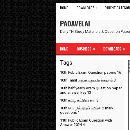
»
HOME
DOWNLOADS
PARENT CATEGOR
PADAVELAI
Daily TN Study Materials & Question Pap
»
»
HOME
BUSINESS
DOWNLOADS
Tags
10th Pubic Exam Question papers
16
10th Tamil பகுபத உறுப்பிலக்கணம்
3
10th half yearly exam Question paper
and answer key
13
10th தமிழ் கட்டுரைகள்
8
10th மொழித் திறன் பயிற்சி 2 mark
questions
1
11th Public Exam Question with
Answer 2024
4