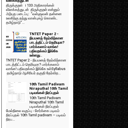
விளக்கத்துடன்
திருக்குறள் । 133 அதிகாரங்கள்
விளக்கத்துடன் திருக்குறள் என்னும்
அற்புத படைப்பு: “வள்ளுவன் தன்னை
r
உலகிற்கு தந்து வான்புகழ் கொண்ட
தமிழ்நாடு”...
TNTET Paper 2 -
நியமனத் தேர்விற்கான
பாடத்திட்டம் தெரியுமா?
பார்க்கலாம் வாங்க!
பதிவறக்கம் இங்கே
உள்ளது..
TNTET Paper 2 - நியமனத் தேர்விற்கான
பாடத்திட்டம் தெரியுமா? பார்க்கலாம்
வாங்க! பதிவறக்கம் இங்கே உள்Syllabus
தமிழ்நாடு ஆசிரியர் தகுதி தேர்விற...
10th Tamil Padivam
Niraputhal 10th Tamil
படிவங்கள் நிரப்புதல்
10th Tamil Padivam
Niraputhal 10th Tamil
படிவங்கள் நிரப்புதல்
மேல்நிலை வகுப்பு - சேர்க்கை படிவம்
நிரப்புதல் 10th Tamil padivam – படிவம்
நிரப...