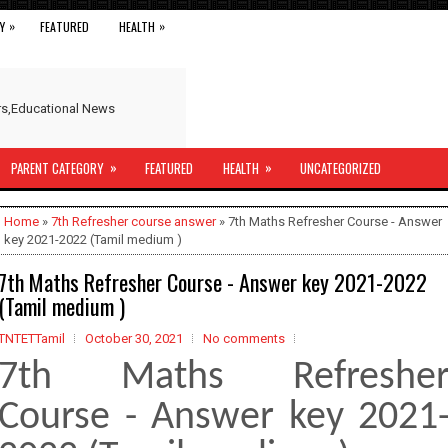
»
»
Y
FEATURED
HEALTH
ers,Educational News
»
»
PARENT CATEGORY
FEATURED
HEALTH
UNCATEGORIZED
Home
»
7th Refresher course answer
» 7th Maths Refresher Course - Answer
key 2021-2022 (Tamil medium )
7th Maths Refresher Course - Answer key 2021-2022
(Tamil medium )
TNTETTamil
October 30, 2021
No comments
7th Maths Refreshe
Course - Answer key 2021