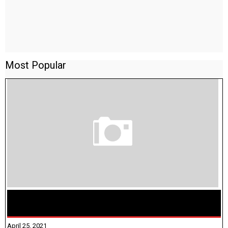
Most Popular
TAMILNADU BRIDGE COURSE WORKBOOK - WORKSHEET
ANSWERS
April 25, 2021