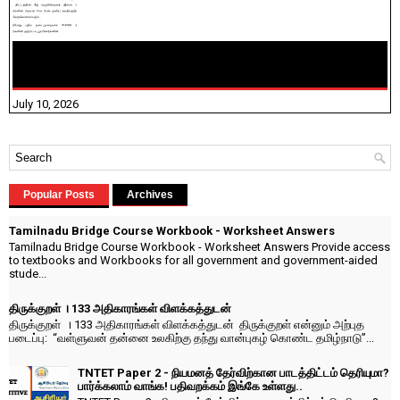
NHIS - 2026 - குடும்ப உறுப்பினர்களை IFHRMS ல் பதிவேற்றம்
செய்தல் தொடர்பான அறிவுரைகள்!
July 10, 2026
Popular Posts
Archives
Tamilnadu Bridge Course Workbook - Worksheet Answers
Tamilnadu Bridge Course Workbook - Worksheet Answers Provide access
to textbooks and Workbooks for all government and government-aided
stude...
திருக்குறள் । 133 அதிகாரங்கள் விளக்கத்துடன்
திருக்குறள் । 133 அதிகாரங்கள் விளக்கத்துடன் திருக்குறள் என்னும் அற்புத
படைப்பு: “வள்ளுவன் தன்னை உலகிற்கு தந்து வான்புகழ் கொண்ட தமிழ்நாடு”...
TNTET Paper 2 - நியமனத் தேர்விற்கான பாடத்திட்டம் தெரியுமா?
பார்க்கலாம் வாங்க! பதிவறக்கம் இங்கே உள்ளது..