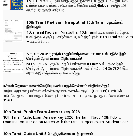
TNTET Paper 2 - நியமனத் தேர்விற்கான பாடத்திட்டம் தெரியுமா?
பார்க்கலாம் வாங்க! பதிவறக்கம் இங்கே உள்Syllabus தமிழ்நாடு
ஆசிரியர் தகுதி தேர்விற...
10th Tamil Padivam Niraputhal 10th Tamil படிவங்கள்
நிரப்புதல்
10th Tamil Padivam Niraputhal 10th Tamil படிவங்கள் நிரப்புதல்
மேல்நிலை வகுப்பு - சேர்க்கை படிவம் நிரப்புதல் 10th Tamil padivam
– படிவம் நிரப...
NHIS - 2026 - குடும்ப உறுப்பினர்களை IFHRMS ல் பதிவேற்றம்
செய்தல் தொடர்பான அறிவுரைகள்!
NHIS - 2026 - குடும்ப உறுப்பினர்களை IFHRMS ல் பதிவேற்றம்
செய்தல் தொடர்பான அறிவுரைகள்! நண்பர்களே 24.06.2026 இல்
அரசு அறிவித்துள்ளபடி அனைத்து ...
மக்கள் தொகை கணக்கெடுப்பு பணி யாருக்கெல்லாம் விதிவிலக்கு?
மாநில அரசு ஊழியர்கள் மக்கள் தொகை கணக்கெடுப்பு (Census) பணியில்
ஈடுபடுவது கட்டாயமாகும். இதை நிராகரிக்க சட்டப்படி எவருக்கும் உரிமை இல்லை.
1948...
10th Tamil Public Exam Answer key 2026
10th Tamil Public Exam Answer key 2026 The Tamil Nadu 10th Public
Examination started on March with the Tamil subject exam. Students can ...
10th Tamil Guide Unit 5.3 - திருவிளையாடற் புராணம்