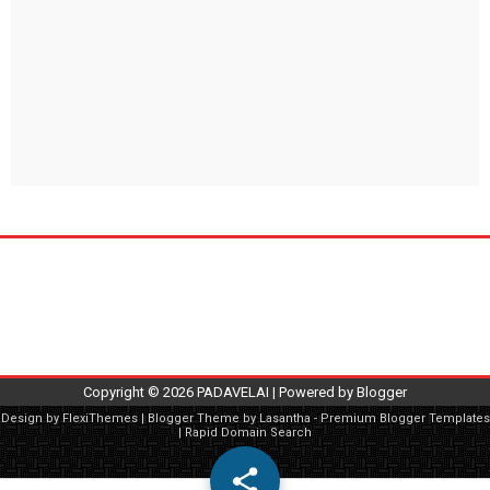
Copyright ©
2026
PADAVELAI
| Powered by
Blogger
Design by
FlexiThemes
| Blogger Theme by
Lasantha
-
Premium Blogger Templates
|
Rapid Domain Search