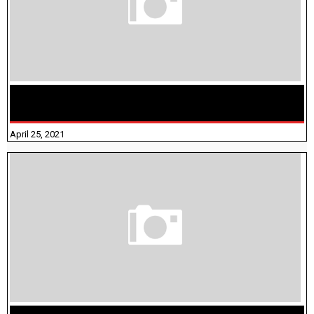
TAMILNADU BRIDGE COURSE WORKBOOK - WORKSHEET
ANSWERS
April 25, 2021