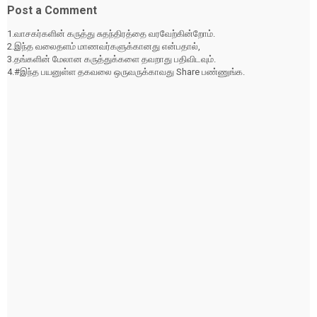
Post a Comment
1.வாசகர்களின் கருத்து சுதந்திரத்தை வரவேற்கின்றோம்.
2.இந்த வலைதளம் மாணவர்களுக்கானது என்பதால்,
3.தங்களின் மேலான கருத்துக்களை தவறாது பதிவிடவும்.
4.#இந்த பயனுள்ள தகவலை ஒருவருக்காவது Share பண்ணுங்க.