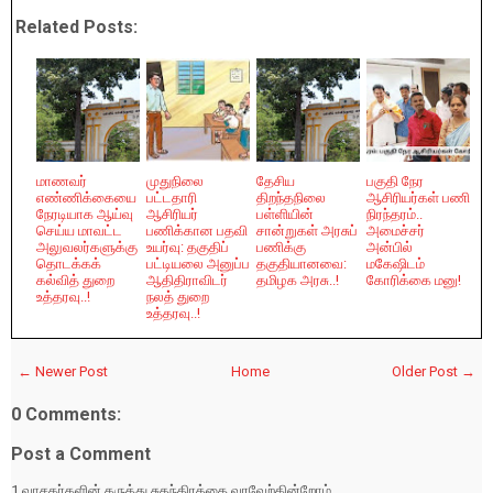
Related Posts:
மாணவர்
முதுநிலை
தேசிய
பகுதி நேர
எண்ணிக்கையை
பட்டதாரி
திறந்தநிலை
ஆசிரியர்கள் பணி
நேரடியாக ஆய்வு
ஆசிரியர்
பள்ளியின்
நிரந்தரம்..
செய்ய மாவட்ட
பணிக்கான பதவி
சான்றுகள் அரசுப்
அமைச்சர்
அலுவலர்களுக்கு
உயர்வு: தகுதிப்
பணிக்கு
அன்பில்
தொடக்கக்
பட்டியலை அனுப்ப
தகுதியானவை:
மகேஷிடம்
கல்வித் துறை
ஆதிதிராவிடர்
தமிழக அரசு..!
கோரிக்கை மனு!
உத்தரவு..!
நலத் துறை
உத்தரவு..!
← Newer Post
Home
Older Post →
0 Comments:
Post a Comment
1.வாசகர்களின் கருத்து சுதந்திரத்தை வரவேற்கின்றோம்.