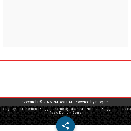
Copyright ©
2026
PADAVELAI
| Powered by
Blogger
Design by
FlexiThemes
| Blogger Theme by
Lasantha
-
Premium Blogger Templates
|
Rapid Domain Search