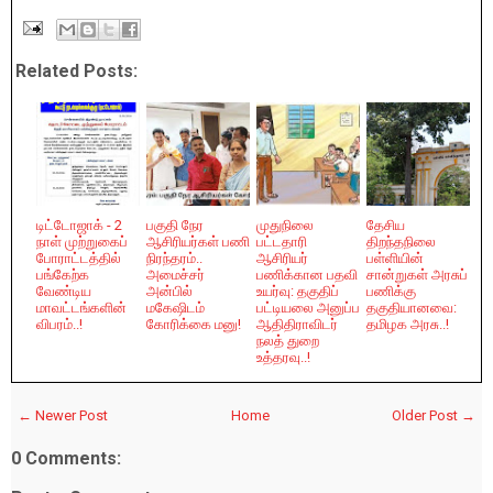
Related Posts:
டிட்டோஜாக் - 2
பகுதி நேர
முதுநிலை
தேசிய
நாள் முற்றுகைப்
ஆசிரியர்கள் பணி
பட்டதாரி
திறந்தநிலை
போராட்டத்தில்
நிரந்தரம்..
ஆசிரியர்
பள்ளியின்
பங்கேற்க
அமைச்சர்
பணிக்கான பதவி
சான்றுகள் அரசுப்
வேண்டிய
அன்பில்
உயர்வு: தகுதிப்
பணிக்கு
மாவட்டங்களின்
மகேஷிடம்
பட்டியலை அனுப்ப
தகுதியானவை:
விபரம்..!
கோரிக்கை மனு!
ஆதிதிராவிடர்
தமிழக அரசு..!
நலத் துறை
உத்தரவு..!
← Newer Post
Home
Older Post →
0 Comments: