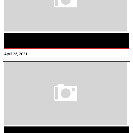
TAMILNADU BRIDGE COURSE WORKBOOK - WORKSHEET
ANSWERS
April 25, 2021
திருக்குறள் । 133 அதிகாரங்கள் விளக்கத்துடன்