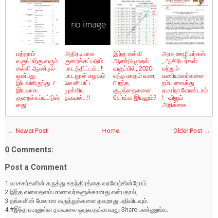
பத்தாம்
அதிரடியாக
இந்த கல்வி
அரசு ஊழியர்கள்
வகுப்பிற்கு வரும்
குறைக்கப்படும்
ஆண்டு முதல்
, ஆசிரியர்கள்
கல்வி ஆண்டில்
பாடத்திட்டம்…!!
வகுப்பில், 2020-
மற்றும்
ஒன்பது
பாடநூல் கழகம்
எந்த மாதம் வரை
பணியாளர்களை
இயலிலிருந்து 7
வெளியிட்ட
பிறந்த
நம்ப வைத்து
இயலாக
முக்கிய
குழந்தைகளை
ஏமாற்ற வேண்டாம்
குறைக்கப்பட்டுள்
தகவல்…!!
சேர்க்க இயலும்?
! - விஜய்
ளது!
அறிக்கை
← Newer Post
Home
Older Post →
0 Comments:
Post a Comment
1.வாசகர்களின் கருத்து சுதந்திரத்தை வரவேற்கின்றோம்.
2.இந்த வலைதளம் மாணவர்களுக்கானது என்பதால்,
3.தங்களின் மேலான கருத்துக்களை தவறாது பதிவிடவும்.
4.#இந்த பயனுள்ள தகவலை ஒருவருக்காவது Share பண்ணுங்க.