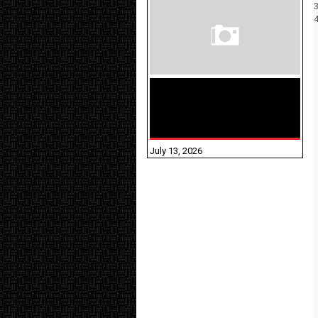
மக்கள் தொகை
கணக்கெடுப்பு பணி
யாருக்கெல்லாம்
விதிவிலக்கு?
July 13, 2026