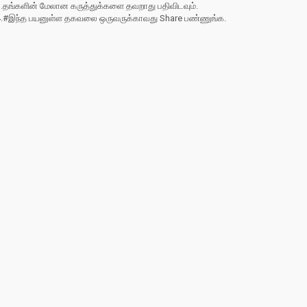
3.தங்களின் மேலான கருத்துக்களை தவறாது பதிவிடவும்.
4.#இந்த பயனுள்ள தகவலை ஒருவருக்காவது Share பண்ணுங்க.