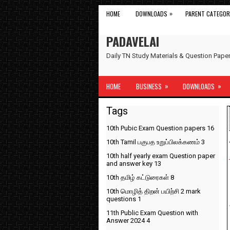
»
HOME
DOWNLOADS
PARENT CATEGOR
PADAVELAI
Daily TN Study Materials & Question Pap
»
»
HOME
BUSINESS
DOWNLOADS
Tags
10th Pubic Exam Question papers
16
10th Tamil பகுபத உறுப்பிலக்கணம்
3
10th half yearly exam Question paper
and answer key
13
10th தமிழ் கட்டுரைகள்
8
10th மொழித் திறன் பயிற்சி 2 mark
questions
1
11th Public Exam Question with
Answer 2024
4