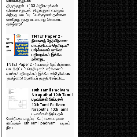
விளக்கத்துடன்
திருக்குறள் । 133 அதிகாரங்கள்
விளக்கத்துடன் திருக்குறள் என்னும்
அற்புத படைப்பு: “வள்ளுவன் தன்னை
உலகிற்கு தந்து வான்புகழ் கொண்ட
தமிழ்நாடு”...
TNTET Paper 2 -
நியமனத் தேர்விற்கான
பாடத்திட்டம் தெரியுமா?
பார்க்கலாம் வாங்க!
பதிவறக்கம் இங்கே
உள்ளது..
TNTET Paper 2 - நியமனத் தேர்விற்கான
பாடத்திட்டம் தெரியுமா? பார்க்கலாம்
வாங்க! பதிவறக்கம் இங்கே உள்Syllabus
தமிழ்நாடு ஆசிரியர் தகுதி தேர்விற...
10th Tamil Padivam
Niraputhal 10th Tamil
படிவங்கள் நிரப்புதல்
10th Tamil Padivam
Niraputhal 10th Tamil
படிவங்கள் நிரப்புதல்
மேல்நிலை வகுப்பு - சேர்க்கை படிவம்
நிரப்புதல் 10th Tamil padivam – படிவம்
நிரப...