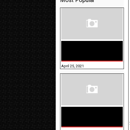
Most Popular
TAMILNADU BRIDGE COURSE
WORKBOOK - WORKSHEET
ANSWERS
April 25, 2021
திருக்குறள் । 133
அதிகாரங்கள்
விளக்கத்துடன்