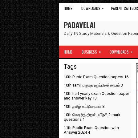
»
HOME
DOWNLOADS
PARENT CATEGOR
PADAVELAI
Daily TN Study Materials & Question Pap
»
»
HOME
BUSINESS
DOWNLOADS
Tags
10th Pubic Exam Question papers
16
10th Tamil பகுபத உறுப்பிலக்கணம்
3
10th half yearly exam Question paper
and answer key
13
10th தமிழ் கட்டுரைகள்
8
10th மொழித் திறன் பயிற்சி 2 mark
questions
1
11th Public Exam Question with
Answer 2024
4