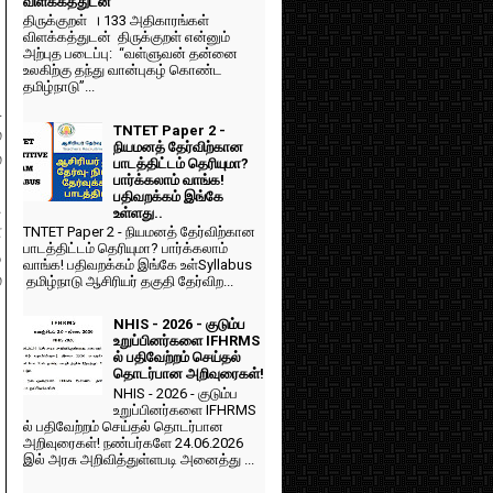
விளக்கத்துடன்
திருக்குறள் । 133 அதிகாரங்கள்
விளக்கத்துடன் திருக்குறள் என்னும்
அற்புத படைப்பு: “வள்ளுவன் தன்னை
உலகிற்கு தந்து வான்புகழ் கொண்ட
தமிழ்நாடு”...
1
TNTET Paper 2 -
்
நியமனத் தேர்விற்கான
்
பாடத்திட்டம் தெரியுமா?
பார்க்கலாம் வாங்க!
ு
பதிவறக்கம் இங்கே
ு
உள்ளது..
ள
TNTET Paper 2 - நியமனத் தேர்விற்கான
பாடத்திட்டம் தெரியுமா? பார்க்கலாம்
த
வாங்க! பதிவறக்கம் இங்கே உள்Syllabus
்
தமிழ்நாடு ஆசிரியர் தகுதி தேர்விற...
NHIS - 2026 - குடும்ப
உறுப்பினர்களை IFHRMS
ல் பதிவேற்றம் செய்தல்
தொடர்பான அறிவுரைகள்!
NHIS - 2026 - குடும்ப
உறுப்பினர்களை IFHRMS
ல் பதிவேற்றம் செய்தல் தொடர்பான
அறிவுரைகள்! நண்பர்களே 24.06.2026
இல் அரசு அறிவித்துள்ளபடி அனைத்து ...