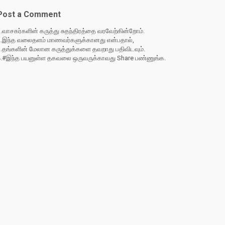
Post a Comment
.வாசகர்களின் கருத்து சுதந்திரத்தை வரவேற்கின்றோம்.
2.இந்த வலைதளம் மாணவர்களுக்கானது என்பதால்,
3.தங்களின் மேலான கருத்துக்களை தவறாது பதிவிடவும்.
4.#இந்த பயனுள்ள தகவலை ஒருவருக்காவது Share பண்ணுங்க.