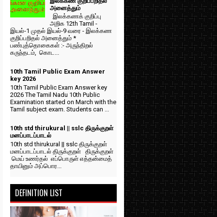
இலக்கண குறிப்பறிதல்
அனைத்தும்
இலக்கணக் குறிப்பு
அறிக 12th Tamil -
இயல்-1 முதல் இயல்-9 வரை - இலக்கண
குறிப்பறிதல் அனைத்தும் *
பண்புத்தொகைகள் :- அருந்திறல்
கருந்தடம், கொட...
10th Tamil Public Exam Answer
key 2026
10th Tamil Public Exam Answer key
2026 The Tamil Nadu 10th Public
Examination started on March with the
Tamil subject exam. Students can ...
10th std thirukural || sslc திருக்குறள்
மனப்பாடப்பாடல்
10th std thirukural || sslc திருக்குறள்
மனப்பாடப்பாடல் திருக்குறள் திருக்குறள்
மெய் உணர்தல் எப்பொருள் எத்தன்மைத்
தாயினும் அப்பொர...
DEFINITION LIST