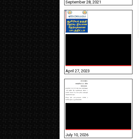
September 28, 2021
TNTET PAPER 2 - நியமனத்
தேர்விற்கான பாடத்திட்டம்
தெரியுமா? பார்க்கலாம்
வாங்க! பதிவறக்கம் இங்கே
உள்ளது..
April 27, 2023
NHIS - 2026 - குடும்ப
உறுப்பினர்களை IFHRMS ல்
பதிவேற்றம் செய்தல்
தொடர்பான அறிவுரைகள்!
July 10, 2026