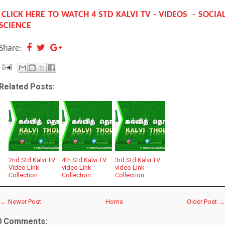
CLICK HERE TO WATCH 4 STD KALVI TV - VIDEOS - SOCIA
SCIENCE
Share:
Related Posts:
2nd Std Kalvi TV
4th Std Kalvi TV
3rd Std Kalvi TV
Video Link
video Link
video Link
Collection
Collection
Collection
← Newer Post
Home
Older Post →
0 Comments: