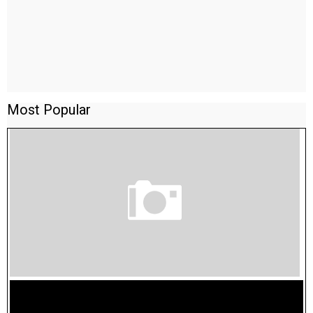
Most Popular
TAMILNADU BRIDGE COURSE WORKBOOK - WORKSHEET
ANSWERS