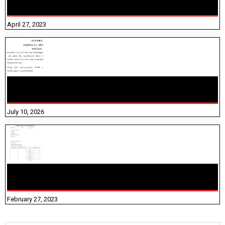
தெரியுமா? பார்க்கலாம் வாங்க! பதிவறக்கம் இங்கே உள்ளது..
April 27, 2023
NHIS - 2026 - குடும்ப உறுப்பினர்களை IFHRMS ல் பதிவேற்றம்
செய்தல் தொடர்பான அறிவுரைகள்!
July 10, 2026
10TH TAMIL PADIVAM NIRAPUTHAL 10TH TAMIL படிவங்கள்
நிரப்புதல்
February 27, 2023