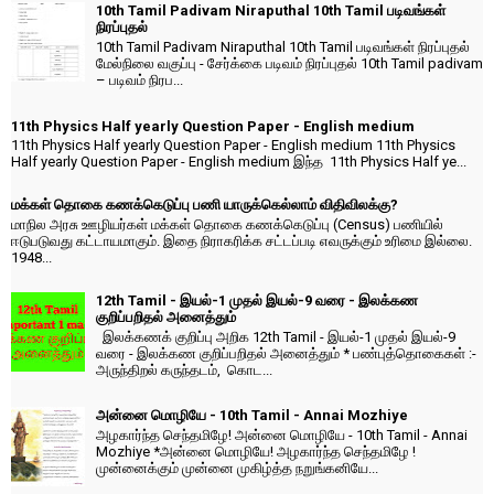
10th Tamil Padivam Niraputhal 10th Tamil படிவங்கள்
நிரப்புதல்
10th Tamil Padivam Niraputhal 10th Tamil படிவங்கள் நிரப்புதல்
மேல்நிலை வகுப்பு - சேர்க்கை படிவம் நிரப்புதல் 10th Tamil padivam
– படிவம் நிரப...
11th Physics Half yearly Question Paper - English medium
11th Physics Half yearly Question Paper - English medium 11th Physics
Half yearly Question Paper - English medium இந்த 11th Physics Half ye...
மக்கள் தொகை கணக்கெடுப்பு பணி யாருக்கெல்லாம் விதிவிலக்கு?
மாநில அரசு ஊழியர்கள் மக்கள் தொகை கணக்கெடுப்பு (Census) பணியில்
ஈடுபடுவது கட்டாயமாகும். இதை நிராகரிக்க சட்டப்படி எவருக்கும் உரிமை இல்லை.
1948...
12th Tamil - இயல்-1 முதல் இயல்-9 வரை - இலக்கண
குறிப்பறிதல் அனைத்தும்
இலக்கணக் குறிப்பு அறிக 12th Tamil - இயல்-1 முதல் இயல்-9
வரை - இலக்கண குறிப்பறிதல் அனைத்தும் * பண்புத்தொகைகள் :-
அருந்திறல் கருந்தடம், கொட...
அன்னை மொழியே - 10th Tamil - Annai Mozhiye
அழகார்ந்த செந்தமிழே! அன்னை மொழியே - 10th Tamil - Annai
Mozhiye *அன்னை மொழியே! அழகார்ந்த செந்தமிழே !
முன்னைக்கும் முன்னை முகிழ்த்த நறுங்கனியே...