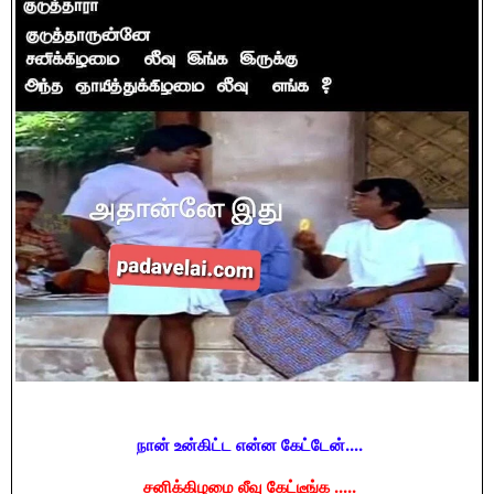
நான் உன்கிட்ட என்ன கேட்டேன்....
சனிக்கிழமை லீவு கேட்டீங்க .....