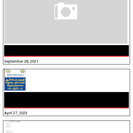
திருக்குறள் । 133 அதிகாரங்கள் விளக்கத்துடன்
September 28, 2021
TNTET PAPER 2 - நியமனத் தேர்விற்கான பாடத்திட்டம்
தெரியுமா? பார்க்கலாம் வாங்க! பதிவறக்கம் இங்கே உள்ளது..
April 27, 2023