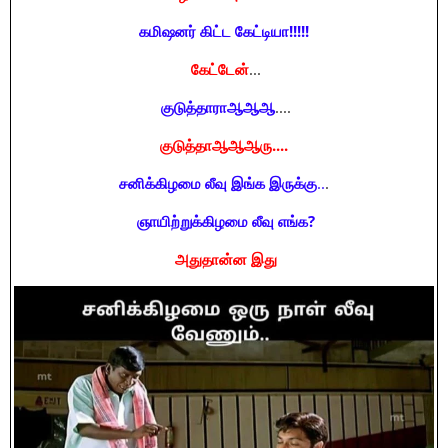
கமிஷனர் கிட்ட கேட்டியா!!!!!
கேட்டேன்
...
குடுத்தாராஆஆஆ
....
குடுத்தாஆஆஆரு....
சனிக்கிழமை லீவு இங்க இருக்கு
..
.
ஞாயிற்றுக்கிழமை லீவு எங்க?
அதுதான்ன இது