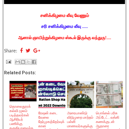
சனிக்கிழமை லீவு வேணும்
சரி சனிக்கிழமை லீவு .....
ஆனால் ஞாயிற்றுக்கிழமை ஸ்கூல் இருக்கு வந்துரு!....
Share:
Related Posts:
தொலைதூரக்
கல்வி மூலம்
ரேஷன் கடை
அரையாண்டு
பொங்கல் பரிசு
படித்தவர்கள்
வேலை
விடுமுறை மாற்றம்
அப்டேட்.. வங்கி
ஆசிரியர்
நேர்முகத்தேர்வுக்
பள்ளி
கணக்குடன்
பணிக்கு
கான
மாணவர்களுக்கு
ஆதாரை
தகுதியானவர்க