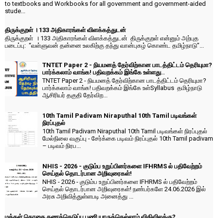
to textbooks and Workbooks for all government and government-aided
stude...
திருக்குறள் । 133 அதிகாரங்கள் விளக்கத்துடன்
திருக்குறள் । 133 அதிகாரங்கள் விளக்கத்துடன் திருக்குறள் என்னும் அற்புத
படைப்பு: “வள்ளுவன் தன்னை உலகிற்கு தந்து வான்புகழ் கொண்ட தமிழ்நாடு”...
TNTET Paper 2 - நியமனத் தேர்விற்கான பாடத்திட்டம் தெரியுமா?
பார்க்கலாம் வாங்க! பதிவறக்கம் இங்கே உள்ளது..
TNTET Paper 2 - நியமனத் தேர்விற்கான பாடத்திட்டம் தெரியுமா?
பார்க்கலாம் வாங்க! பதிவறக்கம் இங்கே உள்Syllabus தமிழ்நாடு
ஆசிரியர் தகுதி தேர்விற...
10th Tamil Padivam Niraputhal 10th Tamil படிவங்கள்
நிரப்புதல்
10th Tamil Padivam Niraputhal 10th Tamil படிவங்கள் நிரப்புதல்
மேல்நிலை வகுப்பு - சேர்க்கை படிவம் நிரப்புதல் 10th Tamil padivam
– படிவம் நிரப...
NHIS - 2026 - குடும்ப உறுப்பினர்களை IFHRMS ல் பதிவேற்றம்
செய்தல் தொடர்பான அறிவுரைகள்!
NHIS - 2026 - குடும்ப உறுப்பினர்களை IFHRMS ல் பதிவேற்றம்
செய்தல் தொடர்பான அறிவுரைகள்! நண்பர்களே 24.06.2026 இல்
அரசு அறிவித்துள்ளபடி அனைத்து ...
மக்கள் தொகை கணக்கெடுப்பு பணி யாருக்கெல்லாம் விதிவிலக்கு?