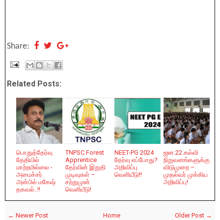
Share:
Related Posts:
பொதுத்தேர்வு
TNPSC Forest
NEET-PG 2024
ஜன.22 கல்வி
தேதியில்
Apprentice
தேர்வு எப்போது?
நிறுவனங்களுக்கு
மாற்றமில்லை -
தேர்வின் இறுதி
அறிவிப்பு
விடுமுறை –
அமைச்சர்
முடிவுகள் –
வெளியீடு!!
முதல்வர் முக்கிய
அன்பில் மகேஷ்
சற்றுமுன்
அறிவிப்பு!
தகவல்..!!
வெளியீடு!
← Newer Post
Home
Older Post →