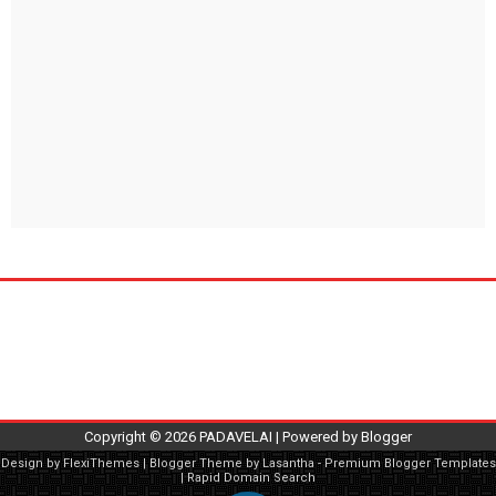
Copyright ©
2026
PADAVELAI
| Powered by
Blogger
Design by
FlexiThemes
| Blogger Theme by
Lasantha
-
Premium Blogger Templates
|
Rapid Domain Search