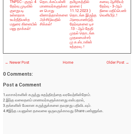
TNPSC - குரூப் 4
தொடக்கப்பள்ளி
தமிழகத்தில்
கனவு ஆசிரியர்
தேர்வு முடிவில்
மாணவர்களுக்கா
நாளை (
தேர்வு - 3-ஆம்
குளறுபடி
ன பொது
11.12.2023 )
நிலை மதிப்பெண்
உள்ளதாக
வினாத்தாள்களை
தொடங்க இருந்த
வெளியீடு..!
உயர்நீதிமன்ற
அச்சிடுவதில்
அரையாண்டுத்
மதுரை கிளையில்
சிக்கல்!
தேர்வுகளை டிச
மனு தாக்கல்!
.13 - ஆம் தேதி
முதல் தொடங்க
முதலமைச்சர்
மு.க.ஸ்டாலின்
உத்தரவு..!
← Newer Post
Home
Older Post →
0 Comments:
Post a Comment
1.வாசகர்களின் கருத்து சுதந்திரத்தை வரவேற்கின்றோம்.
2.இந்த வலைதளம் மாணவர்களுக்கானது என்பதால்,
3.தங்களின் மேலான கருத்துக்களை தவறாது பதிவிடவும்.
4.#இந்த பயனுள்ள தகவலை ஒருவருக்காவது Share பண்ணுங்க.