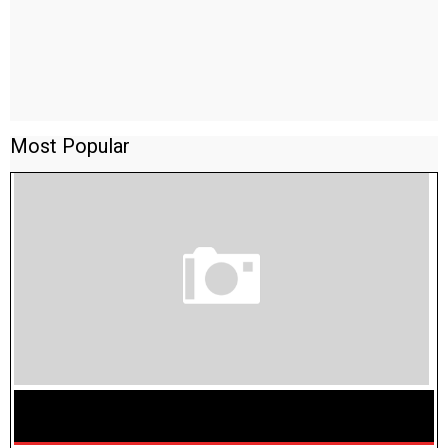
Most Popular
TAMILNADU BRIDGE COURSE WORKBOOK - WORKSHEET
ANSWERS