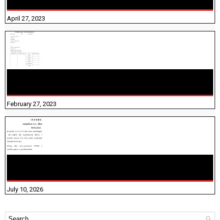
தெரியுமா? பார்க்கலாம் வாங்க! பதிவறக்கம் இங்கே உள்ளது..
April 27, 2023
10TH TAMIL PADIVAM NIRAPUTHAL 10TH TAMIL படிவங்கள்
நிரப்புதல்
February 27, 2023
NHIS - 2026 - குடும்ப உறுப்பினர்களை IFHRMS ல் பதிவேற்றம்
செய்தல் தொடர்பான அறிவுரைகள்!
July 10, 2026