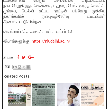
மாணவர்கள் பெறும் மதிப்பெண் அடிப்படையில்
நடைபெறுகிறது. சென்னை, மதுரை, பெங்களூரு, கொச்சி,
மும்பை, டெல்லி உட்பட நாட்டின் பல்வேறு முக்கிய
நகரங்களில் நுழைவுத்தேர்வு மையங்கள்
அமைக்கப்படுகின்றன.
விண்ணப்பிக்க கடைசி நாள்: நவம்பர் 13
விபரங்களுக்கு:
https://nludelhi.ac.in/
Share:
Related Posts: