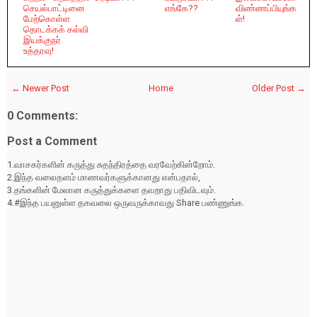
செயல்பாட்டினை
எங்கே??
விண்ணப்பியுங்க
மேற்கொள்ள
ள்!
தொடக்கக் கல்வி
இயக்குநர்
உத்தரவு!
← Newer Post
Home
Older Post →
0 Comments:
Post a Comment
1.வாசகர்களின் கருத்து சுதந்திரத்தை வரவேற்கின்றோம்.
2.இந்த வலைதளம் மாணவர்களுக்கானது என்பதால்,
3.தங்களின் மேலான கருத்துக்களை தவறாது பதிவிடவும்.
4.#இந்த பயனுள்ள தகவலை ஒருவருக்காவது Share பண்ணுங்க.