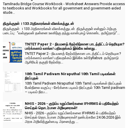
Tamilnadu Bridge Course Workbook - Worksheet Answers Provide access
to textbooks and Workbooks for all government and government-aided
stude...
திருக்குறள் । 133 அதிகாரங்கள் விளக்கத்துடன்
திருக்குறள் । 133 அதிகாரங்கள் விளக்கத்துடன் திருக்குறள் என்னும் அற்புத
படைப்பு: “வள்ளுவன் தன்னை உலகிற்கு தந்து வான்புகழ் கொண்ட தமிழ்நாடு”...
TNTET Paper 2 - நியமனத் தேர்விற்கான பாடத்திட்டம் தெரியுமா?
பார்க்கலாம் வாங்க! பதிவறக்கம் இங்கே உள்ளது..
TNTET Paper 2 - நியமனத் தேர்விற்கான பாடத்திட்டம் தெரியுமா?
பார்க்கலாம் வாங்க! பதிவறக்கம் இங்கே உள்Syllabus தமிழ்நாடு
ஆசிரியர் தகுதி தேர்விற...
10th Tamil Padivam Niraputhal 10th Tamil படிவங்கள்
நிரப்புதல்
10th Tamil Padivam Niraputhal 10th Tamil படிவங்கள் நிரப்புதல்
மேல்நிலை வகுப்பு - சேர்க்கை படிவம் நிரப்புதல் 10th Tamil padivam
– படிவம் நிரப...
NHIS - 2026 - குடும்ப உறுப்பினர்களை IFHRMS ல் பதிவேற்றம்
செய்தல் தொடர்பான அறிவுரைகள்!
NHIS - 2026 - குடும்ப உறுப்பினர்களை IFHRMS ல் பதிவேற்றம்
செய்தல் தொடர்பான அறிவுரைகள்! நண்பர்களே 24.06.2026 இல்
அரசு அறிவித்துள்ளபடி அனைத்து ...