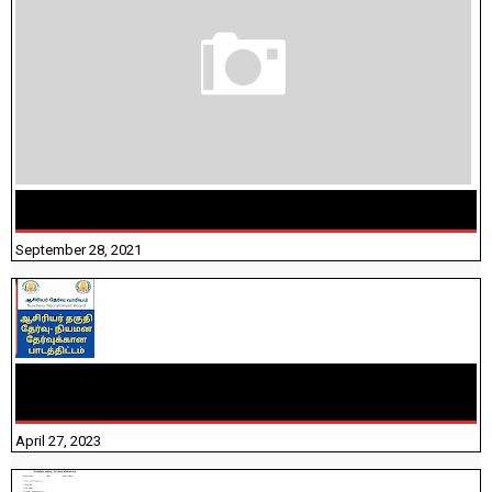
திருக்குறள் । 133 அதிகாரங்கள் விளக்கத்துடன்
September 28, 2021
TNTET PAPER 2 - நியமனத் தேர்விற்கான பாடத்திட்டம்
தெரியுமா? பார்க்கலாம் வாங்க! பதிவறக்கம் இங்கே உள்ளது..
April 27, 2023