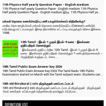
11th Physics Half yearly Question Paper - English medium
11th Physics Half yearly Question Paper - English medium 11th Physics
Half yearly Question Paper - English medium இந்த 11th Physics Half ye...
மக்கள் தொகை கணக்கெடுப்பு பணி யாருக்கெல்லாம் விதிவிலக்கு?
மாநில அரசு ஊழியர்கள் மக்கள் தொகை கணக்கெடுப்பு (Census) பணியில்
ஈடுபடுவது கட்டாயமாகும். இதை நிராகரிக்க சட்டப்படி எவருக்கும் உரிமை இல்லை.
1948...
12th Tamil - இயல்-1 முதல் இயல்-9 வரை - இலக்கண
குறிப்பறிதல் அனைத்தும்
இலக்கணக் குறிப்பு அறிக 12th Tamil - இயல்-1 முதல் இயல்-9
வரை - இலக்கண குறிப்பறிதல் அனைத்தும் * பண்புத்தொகைகள் :-
அருந்திறல் கருந்தடம், கொட...
10th Tamil Public Exam Answer key 2026
10th Tamil Public Exam Answer key 2026 The Tamil Nadu 10th Public
Examination started on March with the Tamil subject exam. Students can ...
10th std thirukural || sslc திருக்குறள் மனப்பாடப்பாடல்
10th std thirukural || sslc திருக்குறள் மனப்பாடப்பாடல் திருக்குறள் திருக்குறள்
மெய் உணர்தல் எப்பொருள் எத்தன்மைத் தாயினும் அப்பொர...
DEFINITION LIST