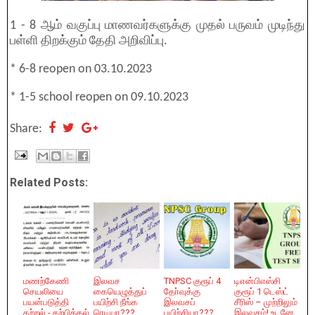
1 - 8 ஆம் வகுப்பு மாணவர்களுக்கு முதல் பருவம் முடிந்து
பள்ளி திறக்கும் தேதி அறிவிப்பு.
* 6-8 reopen on 03.10.2023
* 1-5 school reopen on 09.10.2023
Share:
Related Posts:
மணற்கேணி
இலவச
TNPSC குரூப் 4
டிஎன்பிஎஸ்சி
செயலியை
கையெழுத்துப்
தோ்வுக்கு
குரூப் 1 டெஸ்ட்
பயன்படுத்தி
பயிற்சி நீங்க
இலவசப்
சீரிஸ் – முற்றிலும்
கற்றல் - கற்பித்தல்
ரெடியா???
பயிற்சியா???
இலவசம்! உடனே