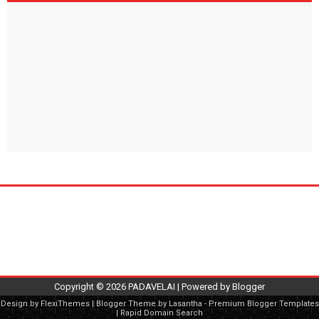
Copyright ©
2026
PADAVELAI
| Powered by
Blogger
Design by
FlexiThemes
| Blogger Theme by
Lasantha
-
Premium Blogger Templates
|
Rapid Domain Search