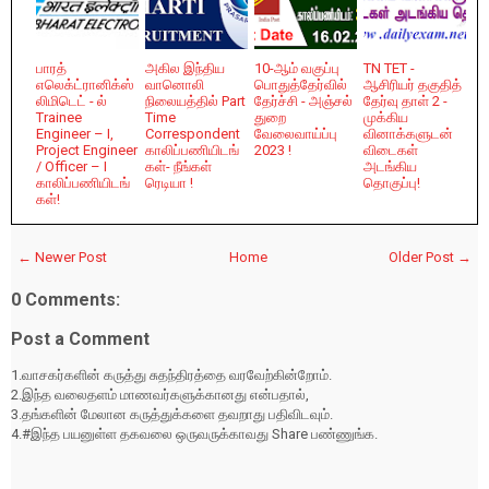
பாரத்
அகில இந்திய
10-ஆம் வகுப்பு
TN TET -
எலெக்ட்ரானிக்ஸ்
வானொலி
பொதுத்தேர்வில்
ஆசிரியர் தகுதித்
லிமிடெட் - ல்
நிலையத்தில் Part
தேர்ச்சி - அஞ்சல்
தேர்வு தாள் 2 -
Trainee
Time
துறை
முக்கிய
Engineer – I,
Correspondent
வேலைவாய்ப்பு
வினாக்களுடன்
Project Engineer
காலிப்பணியிடங்
2023 !
விடைகள்
/ Officer – I
கள்- நீங்கள்
அடங்கிய
காலிப்பணியிடங்
ரெடியா !
தொகுப்பு!
கள்!
← Newer Post
Home
Older Post →
0 Comments:
Post a Comment
1.வாசகர்களின் கருத்து சுதந்திரத்தை வரவேற்கின்றோம்.
2.இந்த வலைதளம் மாணவர்களுக்கானது என்பதால்,
3.தங்களின் மேலான கருத்துக்களை தவறாது பதிவிடவும்.
4.#இந்த பயனுள்ள தகவலை ஒருவருக்காவது Share பண்ணுங்க.