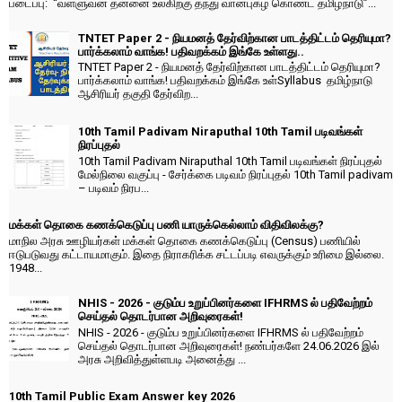
படைப்பு: “வள்ளுவன் தன்னை உலகிற்கு தந்து வான்புகழ் கொண்ட தமிழ்நாடு”...
TNTET Paper 2 - நியமனத் தேர்விற்கான பாடத்திட்டம் தெரியுமா?
பார்க்கலாம் வாங்க! பதிவறக்கம் இங்கே உள்ளது..
TNTET Paper 2 - நியமனத் தேர்விற்கான பாடத்திட்டம் தெரியுமா?
பார்க்கலாம் வாங்க! பதிவறக்கம் இங்கே உள்Syllabus தமிழ்நாடு
ஆசிரியர் தகுதி தேர்விற...
10th Tamil Padivam Niraputhal 10th Tamil படிவங்கள்
நிரப்புதல்
10th Tamil Padivam Niraputhal 10th Tamil படிவங்கள் நிரப்புதல்
மேல்நிலை வகுப்பு - சேர்க்கை படிவம் நிரப்புதல் 10th Tamil padivam
– படிவம் நிரப...
மக்கள் தொகை கணக்கெடுப்பு பணி யாருக்கெல்லாம் விதிவிலக்கு?
மாநில அரசு ஊழியர்கள் மக்கள் தொகை கணக்கெடுப்பு (Census) பணியில்
ஈடுபடுவது கட்டாயமாகும். இதை நிராகரிக்க சட்டப்படி எவருக்கும் உரிமை இல்லை.
1948...
NHIS - 2026 - குடும்ப உறுப்பினர்களை IFHRMS ல் பதிவேற்றம்
செய்தல் தொடர்பான அறிவுரைகள்!
NHIS - 2026 - குடும்ப உறுப்பினர்களை IFHRMS ல் பதிவேற்றம்
செய்தல் தொடர்பான அறிவுரைகள்! நண்பர்களே 24.06.2026 இல்
அரசு அறிவித்துள்ளபடி அனைத்து ...
10th Tamil Public Exam Answer key 2026