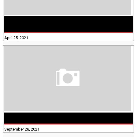
TAMILNADU BRIDGE COURSE WORKBOOK - WORKSHEET
ANSWERS
April 25, 2021
திருக்குறள் । 133 அதிகாரங்கள் விளக்கத்துடன்
September 28, 2021