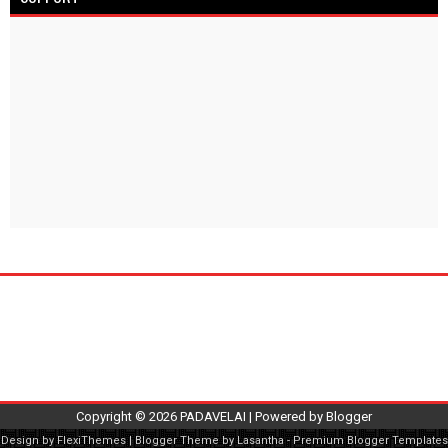
Copyright ©
2026
PADAVELAI
| Powered by
Blogger
Design by
FlexiThemes
| Blogger Theme by
Lasantha
-
Premium Blogger Templates