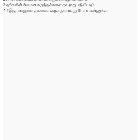
3.தங்களின் மேலான கருத்துக்களை தவறாது பதிவிடவும்.
4.#இந்த பயனுள்ள தகவலை ஒருவருக்காவது Share பண்ணுங்க.