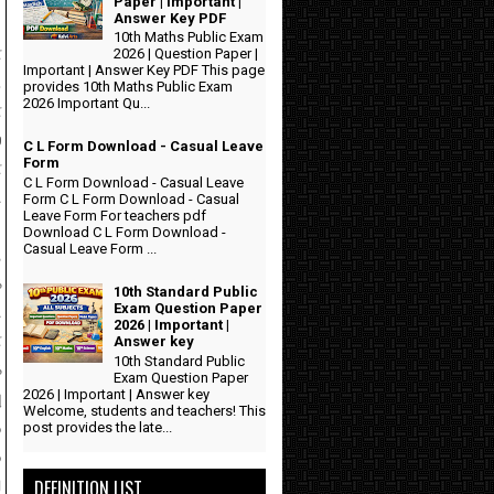
Paper | Important |
Answer Key PDF
10th Maths Public Exam
்
2026 | Question Paper |
Important | Answer Key PDF This page
.
provides 10th Maths Public Exam
2026 Important Qu...
்
ை
C L Form Download - Casual Leave
Form
்
C L Form Download - Casual Leave
ு
Form C L Form Download - Casual
Leave Form For teachers pdf
Download C L Form Download -
Casual Leave Form ...
,
க
10th Standard Public
ு
Exam Question Paper
2026 | Important |
்
Answer key
10th Standard Public
க
Exam Question Paper
2026 | Important | Answer key
ு
Welcome, students and teachers! This
த
post provides the late...
த
ு
DEFINITION LIST