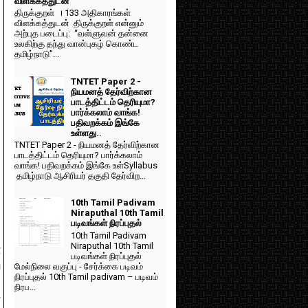
விளக்கத்துடன்
திருக்குறள் । 133 அதிகாரங்கள்
விளக்கத்துடன் திருக்குறள் என்னும்
அற்புத படைப்பு: “வள்ளுவன் தன்னை
உலகிற்கு தந்து வான்புகழ் கொண்ட
தமிழ்நாடு”...
TNTET Paper 2 -
நியமனத் தேர்விற்கான
பாடத்திட்டம் தெரியுமா?
பார்க்கலாம் வாங்க!
பதிவறக்கம் இங்கே
உள்ளது..
TNTET Paper 2 - நியமனத் தேர்விற்கான
பாடத்திட்டம் தெரியுமா? பார்க்கலாம்
வாங்க! பதிவறக்கம் இங்கே உள்Syllabus
தமிழ்நாடு ஆசிரியர் தகுதி தேர்விற...
10th Tamil Padivam
Niraputhal 10th Tamil
படிவங்கள் நிரப்புதல்
10th Tamil Padivam
Niraputhal 10th Tamil
ன
படிவங்கள் நிரப்புதல்
ய
மேல்நிலை வகுப்பு - சேர்க்கை படிவம்
நிரப்புதல் 10th Tamil padivam – படிவம்
.
நிரப...
்