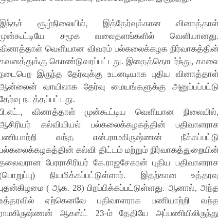
இந்தச் சூழ்நிலையில், இத்தேர்வுக்கான வினாத்தாள
முன்கூட்டியே சமூக வலைதளங்களில் வெளியானது
வினாத்தாள் வெளியான விவரம் பல்கலைக்கழக நிர்வாகத்தின
கவனத்துக்கு கொண்டுவரப்பட்டது. இதைத்தொடர்ந்து, கால
நடைபெற இருந்த தேர்வுக்கு உடனடியாக புதிய வினாத்தாள
ஆன்லைன் வாயிலாக தேர்வு மையங்களுக்கு அனுப்பப்பட்ட
தேர்வு நடத்தப்பட்டது.
பி.எட்., வினாத்தாள் முன்கூட்டிய வெளியான நிலையில்
ஆசிரியர் கல்வியியல் பல்கலைக்கழகத்தின் பதிவாளரா
பணியாற்றி வந்த என்.ராமகிருஷ்ணன் நீக்கப்பட்ட
பல்கலைக்கழகத்தின் கல்வி திட்டம் மற்றும் நிர்வாகத்துறையின
தலைவரான பேரராசிரியர் கே.ராஜசேகரன் புதிய பதிவாளரா
(பொறுப்பு) நியமிக்கப்பட்டுள்ளார். இதற்கான உத்தரவ
புதன்கிழமை ( ஆக. 28) பிறப்பிக்கப்பட்டுள்ளது. ஆனால், அந்
உத்தரவில் ஏற்கெனவே பதிவாளராக பணியாற்றி வந்
ராமகிருஷ்ணன் ஆகஸ்ட் 23-ம் தேதியே அப்பணியிலிருந்த