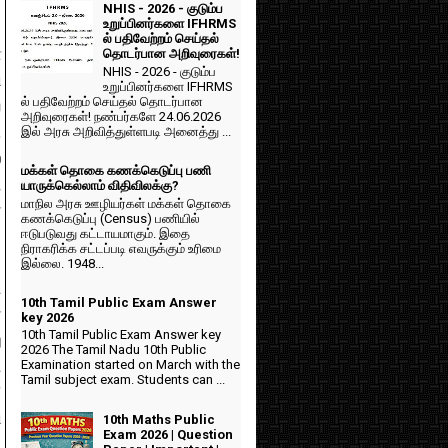
NHIS - 2026 - குடும்ப
உறுப்பினர்களை IFHRMS
ல் பதிவேற்றம் செய்தல்
்
தொடர்பான அறிவுரைகள்!
NHIS - 2026 - குடும்ப
ி
உறுப்பினர்களை IFHRMS
ல் பதிவேற்றம் செய்தல் தொடர்பான
ய
அறிவுரைகள்! நண்பர்களே 24.06.2026
.
இல் அரசு அறிவித்துள்ளபடி அனைத்து ...
்
மக்கள் தொகை கணக்கெடுப்பு பணி
,
யாருக்கெல்லாம் விதிவிலக்கு?
மாநில அரசு ஊழியர்கள் மக்கள் தொகை
்
கணக்கெடுப்பு (Census) பணியில்
ஈடுபடுவது கட்டாயமாகும். இதை
நிராகரிக்க சட்டப்படி எவருக்கும் உரிமை
இல்லை. 1948...
ு
10th Tamil Public Exam Answer
்
key 2026
10th Tamil Public Exam Answer key
ு
2026 The Tamil Nadu 10th Public
ு
Examination started on March with the
Tamil subject exam. Students can ...
’
ி
10th Maths Public
Exam 2026 | Question