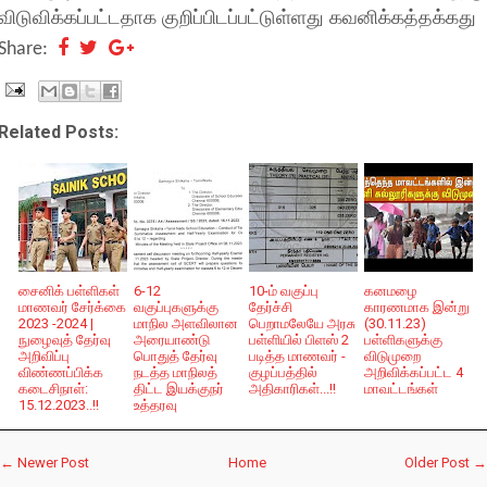
விடுவிக்கப்பட்டதாக குறிப்பிடப்பட்டுள்ளது கவனிக்கத்தக்கது
Share:
Related Posts:
சைனிக் பள்ளிகள்
6-12
10-ம் வகுப்பு
கனமழை
மாணவர் சேர்க்கை
வகுப்புகளுக்கு
தேர்ச்சி
காரணமாக இன்று
2023 -2024 |
மாநில அளவிலான
பெறாமலேயே அரசு
(30.11.23)
நுழைவுத் தேர்வு
அரையாண்டு
பள்ளியில் பிளஸ் 2
பள்ளிகளுக்கு
அறிவிப்பு
பொதுத் தேர்வு
படித்த மாணவர் -
விடுமுறை
விண்ணப்பிக்க
நடத்த மாநிலத்
குழப்பத்தில்
அறிவிக்கப்பட்ட 4
கடைசிநாள்:
திட்ட இயக்குநர்
அதிகாரிகள்...!!
மாவட்டங்கள்
15.12.2023..!!
உத்தரவு
← Newer Post
Home
Older Post →