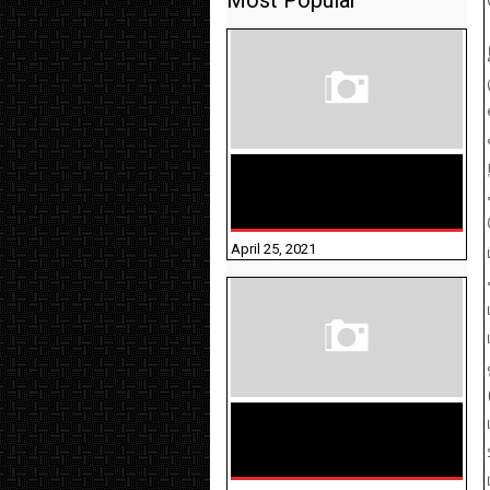
Most Popular
TAMILNADU BRIDGE COURSE
WORKBOOK - WORKSHEET
ANSWERS
April 25, 2021
திருக்குறள் । 133
அதிகாரங்கள்
விளக்கத்துடன்