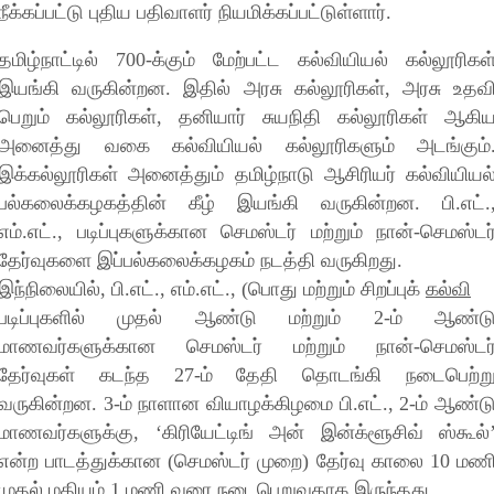
நீக்கப்பட்டு புதிய பதிவாளர் நியமிக்கப்பட்டுள்ளார்.
தமிழ்நாட்டில் 700-க்கும் மேற்பட்ட கல்வியியல் கல்லூரிகள
இயங்கி வருகின்றன. இதில் அரசு கல்லூரிகள், அரசு உதவ
பெறும் கல்லூரிகள், தனியார் சுயநிதி கல்லூரிகள் ஆகி
அனைத்து வகை கல்வியியல் கல்லூரிகளும் அடங்கும்
இக்கல்லூரிகள் அனைத்தும் தமிழ்நாடு ஆசிரியர் கல்வியியல
பல்கலைக்கழகத்தின் கீழ் இயங்கி வருகின்றன. பி.எட்.
எம்.எட்., படிப்புகளுக்கான செமஸ்டர் மற்றும் நான்-செமஸ்டர
தேர்வுகளை இப்பல்கலைக்கழகம் நடத்தி வருகிறது.
இந்நிலையில், பி.எட்., எம்.எட்., (பொது மற்றும் சிறப்புக்
க
ல்வி
படிப்புகளில் முதல் ஆண்டு மற்றும் 2-ம் ஆண்ட
மாணவர்களுக்கான செமஸ்டர் மற்றும் நான்-செமஸ்டர
தேர்வுகள் கடந்த 27-ம் தேதி தொடங்கி நடைபெற்ற
வருகின்றன. 3-ம் நாளான வியாழக்கிழமை பி.எட்., 2-ம் ஆண்ட
மாணவர்களுக்கு, ‘கிரியேட்டிங் அன் இன்க்ளூசிவ் ஸ்கூல்
என்ற பாடத்துக்கான (செமஸ்டர் முறை) தேர்வு காலை 10 மண
முதல் மதியம் 1 மணி வரை நடைபெறுவதாக இருந்தது.