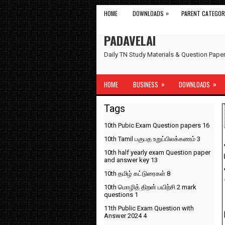
»
HOME
DOWNLOADS
PARENT CATEGOR
PADAVELAI
Daily TN Study Materials & Question Pap
»
»
HOME
BUSINESS
DOWNLOADS
Tags
10th Pubic Exam Question papers
16
10th Tamil பகுபத உறுப்பிலக்கணம்
3
10th half yearly exam Question paper
and answer key
13
10th தமிழ் கட்டுரைகள்
8
10th மொழித் திறன் பயிற்சி 2 mark
questions
1
11th Public Exam Question with
Answer 2024
4