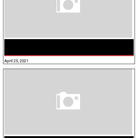
TAMILNADU BRIDGE COURSE WORKBOOK - WORKSHEET
ANSWERS
April 25, 2021