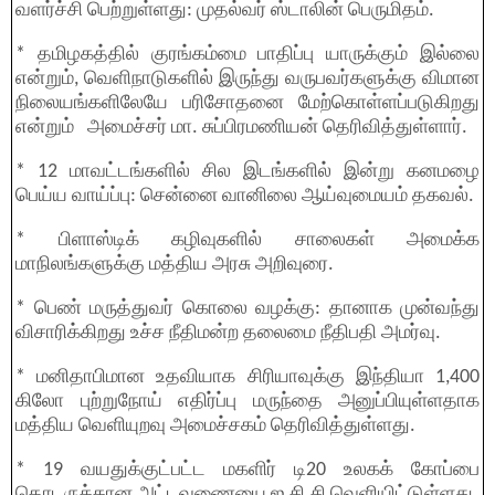
வளர்ச்சி பெற்றுள்ளது: முதல்வர் ஸ்டாலின் பெருமிதம்.
* தமிழகத்தில் குரங்கம்மை பாதிப்பு யாருக்கும் இல்லை
என்றும், வெளிநாடுகளில் இருந்து வருபவர்களுக்கு விமான
நிலையங்களிலேயே பரிசோதனை மேற்கொள்ளப்படுகிறது
என்றும் அமைச்சர் மா. சுப்பிரமணியன் தெரிவித்துள்ளார்.
* 12 மாவட்டங்களில் சில இடங்களில் இன்று கனமழை
பெய்ய வாய்ப்பு: சென்னை வானிலை ஆய்வுமையம் தகவல்.
* பிளாஸ்டிக் கழிவுகளில் சாலைகள் அமைக்க
மாநிலங்களுக்கு மத்திய அரசு அறிவுரை.
* பெண் மருத்துவர் கொலை வழக்கு: தானாக முன்வந்து
விசாரிக்கிறது உச்ச நீதிமன்ற தலைமை நீதிபதி அமர்வு.
* மனிதாபிமான உதவியாக சிரியாவுக்கு இந்தியா 1,400
கிலோ புற்றுநோய் எதிர்ப்பு மருந்தை அனுப்பியுள்ளதாக
மத்திய வெளியுறவு அமைச்சகம் தெரிவித்துள்ளது.
* 19 வயதுக்குட்பட்ட மகளிர் டி20 உலகக் கோப்பை
தொடருக்கான அட்டவணையை ஐ.சி.சி வெளியிட்டுள்ளது.