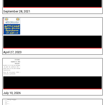
திருக்குறள் । 133 அதிகாரங்கள் விளக்கத்துடன்
September 28, 2021
TNTET PAPER 2 - நியமனத் தேர்விற்கான பாடத்திட்டம்
தெரியுமா? பார்க்கலாம் வாங்க! பதிவறக்கம் இங்கே உள்ளது..
April 27, 2023
NHIS - 2026 - குடும்ப உறுப்பினர்களை IFHRMS ல் பதிவேற்றம்
செய்தல் தொடர்பான அறிவுரைகள்!
July 10, 2026