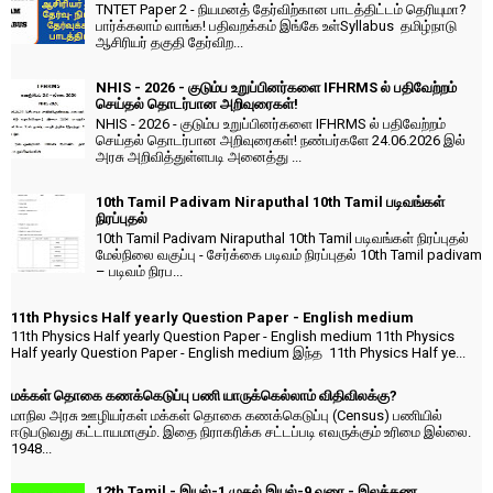
TNTET Paper 2 - நியமனத் தேர்விற்கான பாடத்திட்டம் தெரியுமா?
பார்க்கலாம் வாங்க! பதிவறக்கம் இங்கே உள்Syllabus தமிழ்நாடு
ஆசிரியர் தகுதி தேர்விற...
NHIS - 2026 - குடும்ப உறுப்பினர்களை IFHRMS ல் பதிவேற்றம்
செய்தல் தொடர்பான அறிவுரைகள்!
NHIS - 2026 - குடும்ப உறுப்பினர்களை IFHRMS ல் பதிவேற்றம்
செய்தல் தொடர்பான அறிவுரைகள்! நண்பர்களே 24.06.2026 இல்
அரசு அறிவித்துள்ளபடி அனைத்து ...
10th Tamil Padivam Niraputhal 10th Tamil படிவங்கள்
நிரப்புதல்
10th Tamil Padivam Niraputhal 10th Tamil படிவங்கள் நிரப்புதல்
மேல்நிலை வகுப்பு - சேர்க்கை படிவம் நிரப்புதல் 10th Tamil padivam
– படிவம் நிரப...
11th Physics Half yearly Question Paper - English medium
11th Physics Half yearly Question Paper - English medium 11th Physics
Half yearly Question Paper - English medium இந்த 11th Physics Half ye...
மக்கள் தொகை கணக்கெடுப்பு பணி யாருக்கெல்லாம் விதிவிலக்கு?
மாநில அரசு ஊழியர்கள் மக்கள் தொகை கணக்கெடுப்பு (Census) பணியில்
ஈடுபடுவது கட்டாயமாகும். இதை நிராகரிக்க சட்டப்படி எவருக்கும் உரிமை இல்லை.
1948...
12th Tamil - இயல்-1 முதல் இயல்-9 வரை - இலக்கண