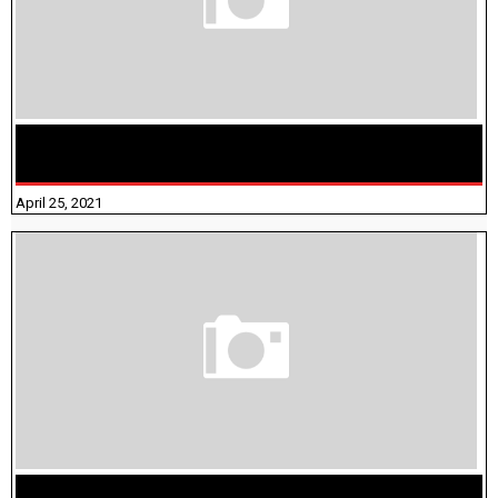
TAMILNADU BRIDGE COURSE WORKBOOK - WORKSHEET
ANSWERS
April 25, 2021
மக்கள் தொகை கணக்கெடுப்பு பணி யாருக்கெல்லாம்