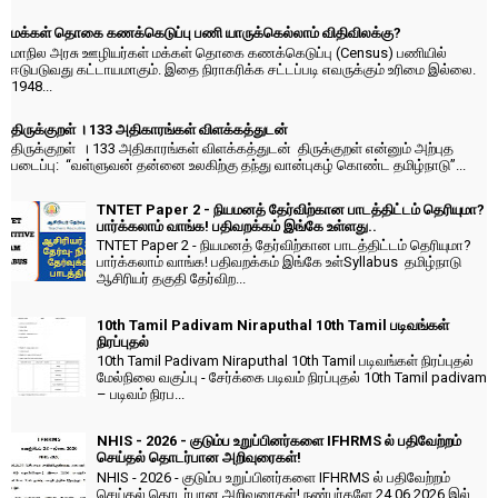
மக்கள் தொகை கணக்கெடுப்பு பணி யாருக்கெல்லாம் விதிவிலக்கு?
மாநில அரசு ஊழியர்கள் மக்கள் தொகை கணக்கெடுப்பு (Census) பணியில்
ஈடுபடுவது கட்டாயமாகும். இதை நிராகரிக்க சட்டப்படி எவருக்கும் உரிமை இல்லை.
1948...
திருக்குறள் । 133 அதிகாரங்கள் விளக்கத்துடன்
திருக்குறள் । 133 அதிகாரங்கள் விளக்கத்துடன் திருக்குறள் என்னும் அற்புத
படைப்பு: “வள்ளுவன் தன்னை உலகிற்கு தந்து வான்புகழ் கொண்ட தமிழ்நாடு”...
TNTET Paper 2 - நியமனத் தேர்விற்கான பாடத்திட்டம் தெரியுமா?
பார்க்கலாம் வாங்க! பதிவறக்கம் இங்கே உள்ளது..
TNTET Paper 2 - நியமனத் தேர்விற்கான பாடத்திட்டம் தெரியுமா?
பார்க்கலாம் வாங்க! பதிவறக்கம் இங்கே உள்Syllabus தமிழ்நாடு
ஆசிரியர் தகுதி தேர்விற...
10th Tamil Padivam Niraputhal 10th Tamil படிவங்கள்
நிரப்புதல்
10th Tamil Padivam Niraputhal 10th Tamil படிவங்கள் நிரப்புதல்
மேல்நிலை வகுப்பு - சேர்க்கை படிவம் நிரப்புதல் 10th Tamil padivam
– படிவம் நிரப...
NHIS - 2026 - குடும்ப உறுப்பினர்களை IFHRMS ல் பதிவேற்றம்
செய்தல் தொடர்பான அறிவுரைகள்!
NHIS - 2026 - குடும்ப உறுப்பினர்களை IFHRMS ல் பதிவேற்றம்
செய்தல் தொடர்பான அறிவுரைகள்! நண்பர்களே 24.06.2026 இல்