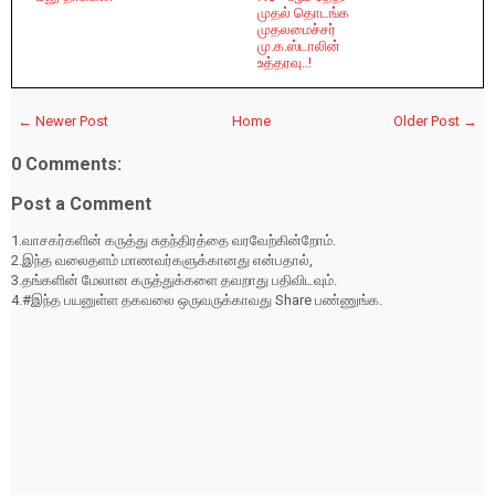
முதல் தொடங்க
முதலமைச்சர்
மு.க.ஸ்டாலின்
உத்தரவு..!
← Newer Post
Home
Older Post →
0 Comments:
Post a Comment
1.வாசகர்களின் கருத்து சுதந்திரத்தை வரவேற்கின்றோம்.
2.இந்த வலைதளம் மாணவர்களுக்கானது என்பதால்,
3.தங்களின் மேலான கருத்துக்களை தவறாது பதிவிடவும்.
4.#இந்த பயனுள்ள தகவலை ஒருவருக்காவது Share பண்ணுங்க.