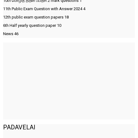
10th மொழித் திறன் பயிற்சி 2 mark questions
1
11th Public Exam Question with Answer 2024
4
12th public exam question papers
18
6th Half yearly question paper
10
News
46
PADAVELAI