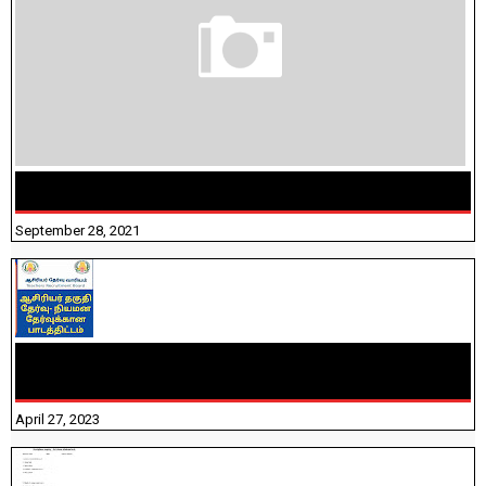
திருக்குறள் । 133 அதிகாரங்கள் விளக்கத்துடன்
September 28, 2021
TNTET PAPER 2 - நியமனத் தேர்விற்கான பாடத்திட்டம்
தெரியுமா? பார்க்கலாம் வாங்க! பதிவறக்கம் இங்கே உள்ளது..
April 27, 2023