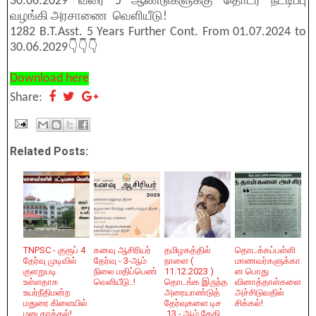
30.06.2029 வரை 5 ஆண்டுகளுக்கு தொடர் நீட்டிப்பு
வழங்கி அரசாணை வெளியீடு!
1282 B.T.Asst. 5 Years Further Cont. From 01.07.2024 to
30.06.2029👇👇👇
Download here
Share:
Related Posts:
TNPSC - குரூப் 4
கனவு ஆசிரியர்
தமிழகத்தில்
தொடக்கப்பள்ளி
தேர்வு முடிவில்
தேர்வு - 3-ஆம்
நாளை (
மாணவர்களுக்கா
குளறுபடி
நிலை மதிப்பெண்
11.12.2023 )
ன பொது
உள்ளதாக
வெளியீடு..!
தொடங்க இருந்த
வினாத்தாள்களை
உயர்நீதிமன்ற
அரையாண்டுத்
அச்சிடுவதில்
மதுரை கிளையில்
தேர்வுகளை டிச
சிக்கல்!
மனு தாக்கல்!
.13 - ஆம் தேதி