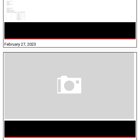
10TH TAMIL PADIVAM NIRAPUTHAL 10TH TAMIL படிவங்கள்
நிரப்புதல்
February 27, 2023
மக்கள் தொகை கணக்கெடுப்பு பணி யாருக்கெல்லாம்
விதிவிலக்கு?