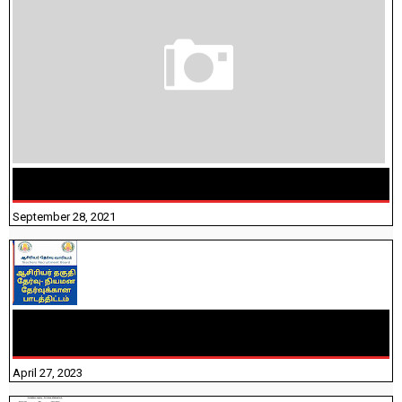
திருக்குறள் । 133 அதிகாரங்கள் விளக்கத்துடன்
September 28, 2021
TNTET PAPER 2 - நியமனத் தேர்விற்கான பாடத்திட்டம்
தெரியுமா? பார்க்கலாம் வாங்க! பதிவறக்கம் இங்கே உள்ளது..
April 27, 2023