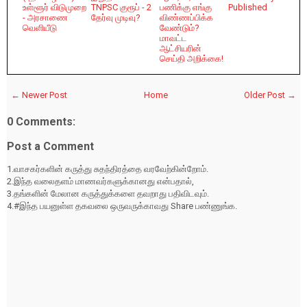
உள்ளூர் விடுமுறை
TNPSC குரூப் - 2
பணிக்கு எங்கு
Published
- அரசாணை
தேர்வு முடிவு?
விண்ணப்பிக்க
வெளியீடு
வேண்டும்?
மாவட்ட
ஆட்சியரின்
செய்தி அறிக்கை!
← Newer Post
Home
Older Post →
0 Comments:
Post a Comment
1.வாசகர்களின் கருத்து சுதந்திரத்தை வரவேற்கின்றோம்.
2.இந்த வலைதளம் மாணவர்களுக்கானது என்பதால்,
3.தங்களின் மேலான கருத்துக்களை தவறாது பதிவிடவும்.
4.#இந்த பயனுள்ள தகவலை ஒருவருக்காவது Share பண்ணுங்க.