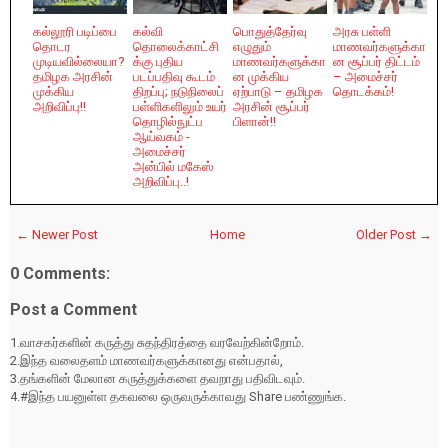
கல்லூரி படிப்பை
கல்வி
பொதுத்தேர்வு
அரசு பள்ளி
தொடர
தொலைக்காட்சி
எழுதும்
மாணவர்களுக்கா
முடியவில்லையா?
க்கு புதிய
மாணவர்களுக்கா
ன சூப்பர் திட்டம்
தமிழக அரசின்
படப்பதிவு கூடம்
ன முக்கிய
– அமைச்சர்
முக்கிய
திறப்பு; நடுநிலைப்
ஏற்பாடு – தமிழக
தொடக்கம்!
அறிவிப்பு!!
பள்ளிகளிலும் உயர்
அரசின் சூப்பர்
தொழில்நுட்ப
பிளான்!!
ஆய்வகம் -
அமைச்சர்
அன்பில் மகேஸ்
அறிவிப்பு..!
← Newer Post
Home
Older Post →
0 Comments:
Post a Comment
1.வாசகர்களின் கருத்து சுதந்திரத்தை வரவேற்கின்றோம்.
2.இந்த வலைதளம் மாணவர்களுக்கானது என்பதால்,
3.தங்களின் மேலான கருத்துக்களை தவறாது பதிவிடவும்.
4.#இந்த பயனுள்ள தகவலை ஒருவருக்காவது Share பண்ணுங்க.