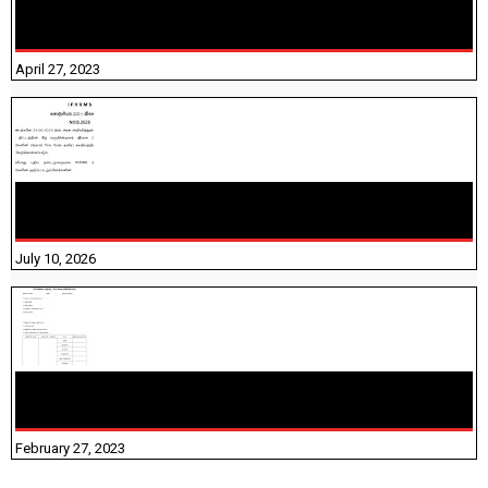
TNTET PAPER 2 - நியமனத் தேர்விற்கான பாடத்திட்டம்
தெரியுமா? பார்க்கலாம் வாங்க! பதிவறக்கம் இங்கே உள்ளது..
April 27, 2023
NHIS - 2026 - குடும்ப உறுப்பினர்களை IFHRMS ல் பதிவேற்றம்
செய்தல் தொடர்பான அறிவுரைகள்!
July 10, 2026
10TH TAMIL PADIVAM NIRAPUTHAL 10TH TAMIL படிவங்கள்
நிரப்புதல்
February 27, 2023