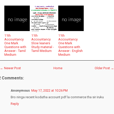
11th
11th
11th
Accountancy
Accountancy
Accountancy
One Mark
Slow leaners
One Mark
Questions with
Study material -
Questions with
Answer - Tamil
Tamil Medium
Answer - English
Medium
Medium
← Newer Post
Home
Older Post →
2 Comments:
Anonymous
May 17, 2022 at 10:26 PM
Bro ninga recent kodutha account pdf la commerce tha sir iruku
Reply