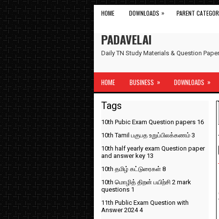
»
HOME
DOWNLOADS
PARENT CATEGOR
PADAVELAI
Daily TN Study Materials & Question Pap
»
»
HOME
BUSINESS
DOWNLOADS
Tags
10th Pubic Exam Question papers
16
10th Tamil பகுபத உறுப்பிலக்கணம்
3
10th half yearly exam Question paper
and answer key
13
10th தமிழ் கட்டுரைகள்
8
10th மொழித் திறன் பயிற்சி 2 mark
questions
1
11th Public Exam Question with
Answer 2024
4