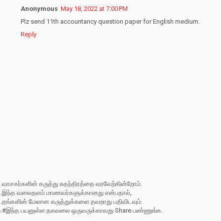
Anonymous
May 18, 2022 at 7:00 PM
Plz send 11th accountancy question paper for English medium.
Reply
.வாசகர்களின் கருத்து சுதந்திரத்தை வரவேற்கின்றோம்.
2.இந்த வலைதளம் மாணவர்களுக்கானது என்பதால்,
3.தங்களின் மேலான கருத்துக்களை தவறாது பதிவிடவும்.
4.#இந்த பயனுள்ள தகவலை ஒருவருக்காவது Share பண்ணுங்க.