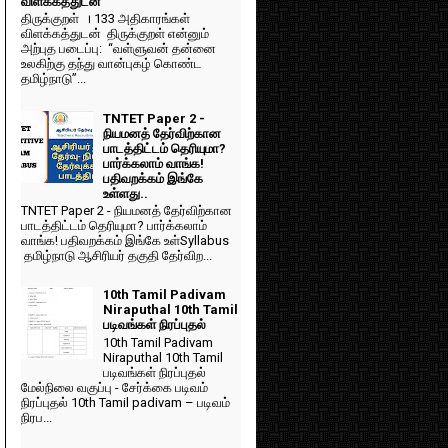
விளக்கத்துடன்
திருக்குறள் । 133 அதிகாரங்கள்
விளக்கத்துடன் திருக்குறள் என்னும்
அற்புத படைப்பு: “வள்ளுவன் தன்னை
உலகிற்கு தந்து வான்புகழ் கொண்ட
தமிழ்நாடு”...
TNTET Paper 2 -
நியமனத் தேர்விற்கான
பாடத்திட்டம் தெரியுமா?
பார்க்கலாம் வாங்க!
பதிவறக்கம் இங்கே
உள்ளது..
TNTET Paper 2 - நியமனத் தேர்விற்கான
பாடத்திட்டம் தெரியுமா? பார்க்கலாம்
வாங்க! பதிவறக்கம் இங்கே உள்Syllabus
தமிழ்நாடு ஆசிரியர் தகுதி தேர்விற...
10th Tamil Padivam
Niraputhal 10th Tamil
படிவங்கள் நிரப்புதல்
10th Tamil Padivam
Niraputhal 10th Tamil
படிவங்கள் நிரப்புதல்
மேல்நிலை வகுப்பு - சேர்க்கை படிவம்
நிரப்புதல் 10th Tamil padivam – படிவம்
நிரப...