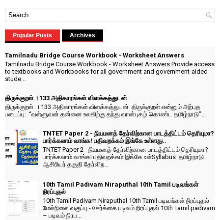
Popular Posts
Archives
Tamilnadu Bridge Course Workbook - Worksheet Answers
Tamilnadu Bridge Course Workbook - Worksheet Answers Provide access
to textbooks and Workbooks for all government and government-aided
stude...
திருக்குறள் । 133 அதிகாரங்கள் விளக்கத்துடன்
திருக்குறள் । 133 அதிகாரங்கள் விளக்கத்துடன் திருக்குறள் என்னும் அற்புத
படைப்பு: “வள்ளுவன் தன்னை உலகிற்கு தந்து வான்புகழ் கொண்ட தமிழ்நாடு”...
TNTET Paper 2 - நியமனத் தேர்விற்கான பாடத்திட்டம் தெரியுமா?
பார்க்கலாம் வாங்க! பதிவறக்கம் இங்கே உள்ளது..
TNTET Paper 2 - நியமனத் தேர்விற்கான பாடத்திட்டம் தெரியுமா?
பார்க்கலாம் வாங்க! பதிவறக்கம் இங்கே உள்Syllabus தமிழ்நாடு
ஆசிரியர் தகுதி தேர்விற...
10th Tamil Padivam Niraputhal 10th Tamil படிவங்கள்
நிரப்புதல்
10th Tamil Padivam Niraputhal 10th Tamil படிவங்கள் நிரப்புதல்
மேல்நிலை வகுப்பு - சேர்க்கை படிவம் நிரப்புதல் 10th Tamil padivam
– படிவம் நிரப...