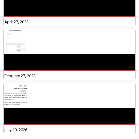
TNTET PAPER 2 - நியமனத் தேர்விற்கான பாடத்திட்டம்
தெரியுமா? பார்க்கலாம் வாங்க! பதிவறக்கம் இங்கே உள்ளது..
April 27, 2023
10TH TAMIL PADIVAM NIRAPUTHAL 10TH TAMIL படிவங்கள்
நிரப்புதல்
February 27, 2023
NHIS - 2026 - குடும்ப உறுப்பினர்களை IFHRMS ல் பதிவேற்றம்
செய்தல் தொடர்பான அறிவுரைகள்!
July 10, 2026