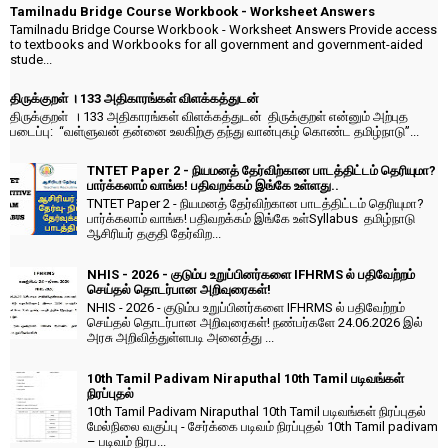
Tamilnadu Bridge Course Workbook - Worksheet Answers
Tamilnadu Bridge Course Workbook - Worksheet Answers Provide access
to textbooks and Workbooks for all government and government-aided
stude...
திருக்குறள் । 133 அதிகாரங்கள் விளக்கத்துடன்
திருக்குறள் । 133 அதிகாரங்கள் விளக்கத்துடன் திருக்குறள் என்னும் அற்புத
படைப்பு: “வள்ளுவன் தன்னை உலகிற்கு தந்து வான்புகழ் கொண்ட தமிழ்நாடு”...
TNTET Paper 2 - நியமனத் தேர்விற்கான பாடத்திட்டம் தெரியுமா?
பார்க்கலாம் வாங்க! பதிவறக்கம் இங்கே உள்ளது..
TNTET Paper 2 - நியமனத் தேர்விற்கான பாடத்திட்டம் தெரியுமா?
பார்க்கலாம் வாங்க! பதிவறக்கம் இங்கே உள்Syllabus தமிழ்நாடு
ஆசிரியர் தகுதி தேர்விற...
NHIS - 2026 - குடும்ப உறுப்பினர்களை IFHRMS ல் பதிவேற்றம்
செய்தல் தொடர்பான அறிவுரைகள்!
NHIS - 2026 - குடும்ப உறுப்பினர்களை IFHRMS ல் பதிவேற்றம்
செய்தல் தொடர்பான அறிவுரைகள்! நண்பர்களே 24.06.2026 இல்
அரசு அறிவித்துள்ளபடி அனைத்து ...
10th Tamil Padivam Niraputhal 10th Tamil படிவங்கள்
நிரப்புதல்
10th Tamil Padivam Niraputhal 10th Tamil படிவங்கள் நிரப்புதல்
மேல்நிலை வகுப்பு - சேர்க்கை படிவம் நிரப்புதல் 10th Tamil padivam
– படிவம் நிரப...