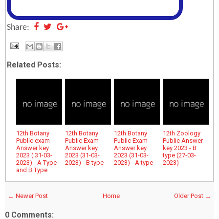
Share:
Related Posts:
12th Botany
12th Botany
12th Botany
12th Zoology
Public exam
Public Exam
Public Exam
Public Answer
Answer key
Answer key
Answer key
key 2023 - B
2023 ( 31-03-
2023 (31-03-
2023 (31-03-
type (27-03-
2023) - A Type
2023) - B type
2023) - A type
2023)
and B Type
← Newer Post
Home
Older Post →
0 Comments: