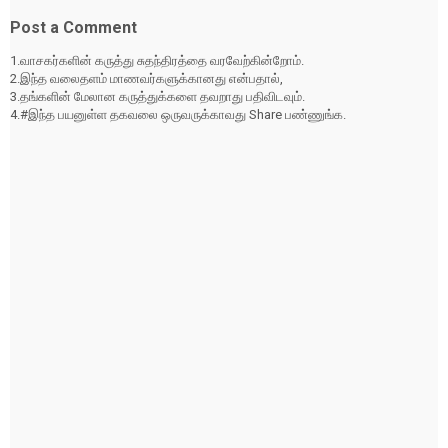
Post a Comment
1.வாசகர்களின் கருத்து சுதந்திரத்தை வரவேற்கின்றோம்.
2.இந்த வலைதளம் மாணவர்களுக்கானது என்பதால்,
3.தங்களின் மேலான கருத்துக்களை தவறாது பதிவிடவும்.
4.#இந்த பயனுள்ள தகவலை ஒருவருக்காவது Share பண்ணுங்க.