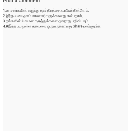
Post a Comment
1.வாசகர்களின் கருத்து சுதந்திரத்தை வரவேற்கின்றோம்.
2.இந்த வலைதளம் மாணவர்களுக்கானது என்பதால்,
3.தங்களின் மேலான கருத்துக்களை தவறாது பதிவிடவும்.
4.#இந்த பயனுள்ள தகவலை ஒருவருக்காவது Share பண்ணுங்க.