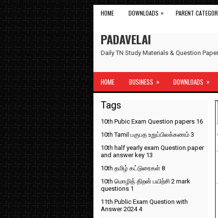
»
HOME
DOWNLOADS
PARENT CATEGOR
PADAVELAI
Daily TN Study Materials & Question Pap
»
»
HOME
BUSINESS
DOWNLOADS
Tags
10th Pubic Exam Question papers
16
10th Tamil பகுபத உறுப்பிலக்கணம்
3
10th half yearly exam Question paper
and answer key
13
10th தமிழ் கட்டுரைகள்
8
10th மொழித் திறன் பயிற்சி 2 mark
questions
1
11th Public Exam Question with
Answer 2024
4