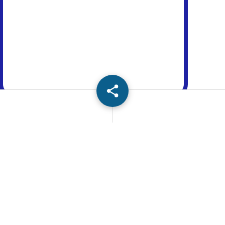
Share:
Related Posts:
11th Commerce
11th Maths
11th Maths
11th Maths
Public Answer
Public Answer
Public Answer
Public Exam