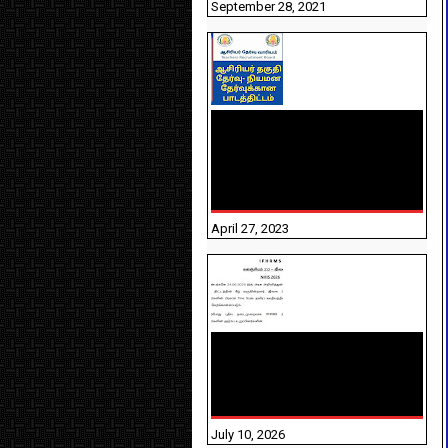
September 28, 2021
TNTET PAPER 2 - நியமனத்
தேர்விற்கான பாடத்திட்டம்
தெரியுமா? பார்க்கலாம்
வாங்க! பதிவறக்கம் இங்கே
உள்ளது..
April 27, 2023
NHIS - 2026 - குடும்ப
உறுப்பினர்களை IFHRMS ல்
பதிவேற்றம் செய்தல்
தொடர்பான அறிவுரைகள்!
July 10, 2026