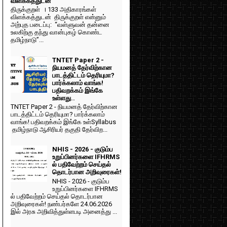
விளக்கத்துடன்
திருக்குறள் । 133 அதிகாரங்கள்
விளக்கத்துடன் திருக்குறள் என்னும்
அற்புத படைப்பு: “வள்ளுவன் தன்னை
உலகிற்கு தந்து வான்புகழ் கொண்ட
தமிழ்நாடு”...
TNTET Paper 2 -
நியமனத் தேர்விற்கான
பாடத்திட்டம் தெரியுமா?
பார்க்கலாம் வாங்க!
பதிவறக்கம் இங்கே
உள்ளது..
TNTET Paper 2 - நியமனத் தேர்விற்கான
பாடத்திட்டம் தெரியுமா? பார்க்கலாம்
வாங்க! பதிவறக்கம் இங்கே உள்Syllabus
தமிழ்நாடு ஆசிரியர் தகுதி தேர்விற...
NHIS - 2026 - குடும்ப
உறுப்பினர்களை IFHRMS
ல் பதிவேற்றம் செய்தல்
தொடர்பான அறிவுரைகள்!
NHIS - 2026 - குடும்ப
உறுப்பினர்களை IFHRMS
ல் பதிவேற்றம் செய்தல் தொடர்பான
அறிவுரைகள்! நண்பர்களே 24.06.2026
இல் அரசு அறிவித்துள்ளபடி அனைத்து ...