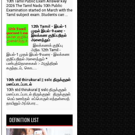
10th Tamil Public Exam Answer key
2026 The Tamil Nadu 10th Public
Examination started on March with the
Tamil subject exam. Students can ...
12th Tamil - இயல்-1
முதல் இயல்-9 வரை -
இலக்கண குறிப்பறிதல்
அனைத்தும்
இலக்கணக் குறிப்பு
அறிக 12th Tamil -
இயல்-1 முதல் இயல்-9 வரை - இலக்கண
குறிப்பறிதல் அனைத்தும் *
பண்புத்தொகைகள் :- அருந்திறல்
கருந்தடம், கொட...
10th std thirukural || sslc திருக்குறள்
மனப்பாடப்பாடல்
10th std thirukural || sslc திருக்குறள்
மனப்பாடப்பாடல் திருக்குறள் திருக்குறள்
மெய் உணர்தல் எப்பொருள் எத்தன்மைத்
தாயினும் அப்பொர...
DEFINITION LIST