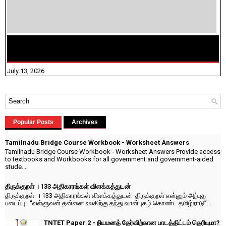
மக்கள் தொகை கணக்கெடுப்பு பணி யாருக்கெல்லாம்
விதிவிலக்கு?
July 13, 2026
Popular Posts
Archives
Tamilnadu Bridge Course Workbook - Worksheet Answers
Tamilnadu Bridge Course Workbook - Worksheet Answers Provide access
to textbooks and Workbooks for all government and government-aided
stude...
திருக்குறள் । 133 அதிகாரங்கள் விளக்கத்துடன்
திருக்குறள் । 133 அதிகாரங்கள் விளக்கத்துடன் திருக்குறள் என்னும் அற்புத
படைப்பு: “வள்ளுவன் தன்னை உலகிற்கு தந்து வான்புகழ் கொண்ட தமிழ்நாடு”...
TNTET Paper 2 - நியமனத் தேர்விற்கான பாடத்திட்டம் தெரியுமா?