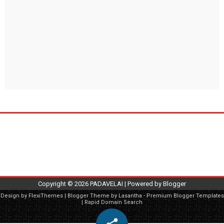
Copyright ©
2026
PADAVELAI
| Powered by
Blogger
Design by
FlexiThemes
| Blogger Theme by
Lasantha
-
Premium Blogger Templates
|
Rapid Domain Search