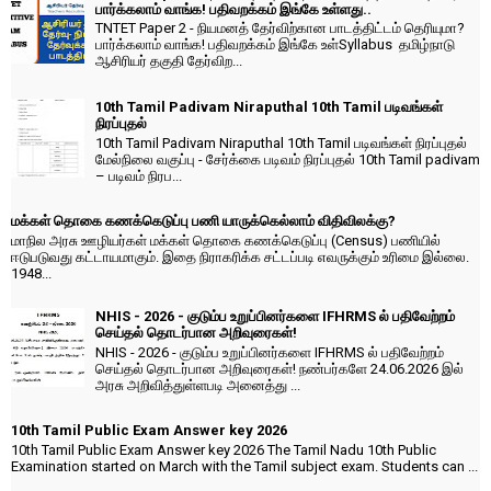
பார்க்கலாம் வாங்க! பதிவறக்கம் இங்கே உள்ளது..
TNTET Paper 2 - நியமனத் தேர்விற்கான பாடத்திட்டம் தெரியுமா?
பார்க்கலாம் வாங்க! பதிவறக்கம் இங்கே உள்Syllabus தமிழ்நாடு
ஆசிரியர் தகுதி தேர்விற...
10th Tamil Padivam Niraputhal 10th Tamil படிவங்கள்
நிரப்புதல்
10th Tamil Padivam Niraputhal 10th Tamil படிவங்கள் நிரப்புதல்
மேல்நிலை வகுப்பு - சேர்க்கை படிவம் நிரப்புதல் 10th Tamil padivam
– படிவம் நிரப...
மக்கள் தொகை கணக்கெடுப்பு பணி யாருக்கெல்லாம் விதிவிலக்கு?
மாநில அரசு ஊழியர்கள் மக்கள் தொகை கணக்கெடுப்பு (Census) பணியில்
ஈடுபடுவது கட்டாயமாகும். இதை நிராகரிக்க சட்டப்படி எவருக்கும் உரிமை இல்லை.
1948...
NHIS - 2026 - குடும்ப உறுப்பினர்களை IFHRMS ல் பதிவேற்றம்
செய்தல் தொடர்பான அறிவுரைகள்!
NHIS - 2026 - குடும்ப உறுப்பினர்களை IFHRMS ல் பதிவேற்றம்
செய்தல் தொடர்பான அறிவுரைகள்! நண்பர்களே 24.06.2026 இல்
அரசு அறிவித்துள்ளபடி அனைத்து ...
10th Tamil Public Exam Answer key 2026
10th Tamil Public Exam Answer key 2026 The Tamil Nadu 10th Public
Examination started on March with the Tamil subject exam. Students can ...