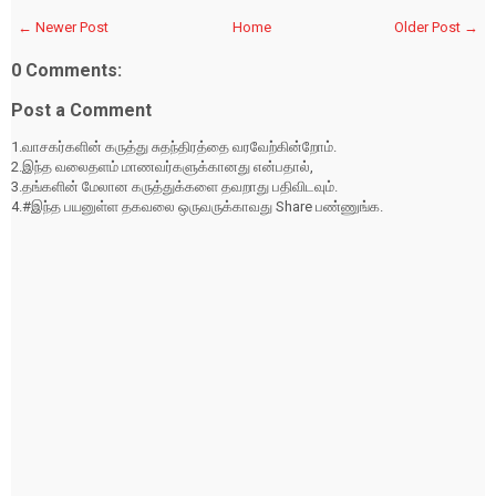
← Newer Post
Home
Older Post →
0 Comments:
Post a Comment
1.வாசகர்களின் கருத்து சுதந்திரத்தை வரவேற்கின்றோம்.
2.இந்த வலைதளம் மாணவர்களுக்கானது என்பதால்,
3.தங்களின் மேலான கருத்துக்களை தவறாது பதிவிடவும்.
4.#இந்த பயனுள்ள தகவலை ஒருவருக்காவது Share பண்ணுங்க.