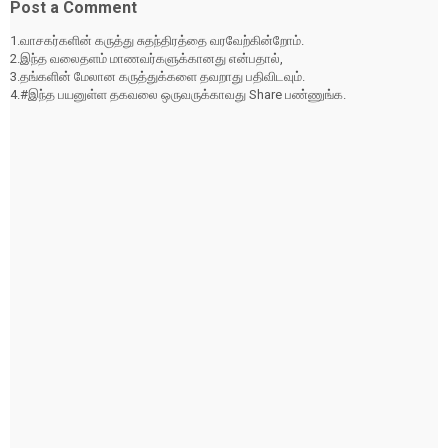
Post a Comment
1.வாசகர்களின் கருத்து சுதந்திரத்தை வரவேற்கின்றோம்.
2.இந்த வலைதளம் மாணவர்களுக்கானது என்பதால்,
3.தங்களின் மேலான கருத்துக்களை தவறாது பதிவிடவும்.
4.#இந்த பயனுள்ள தகவலை ஒருவருக்காவது Share பண்ணுங்க.