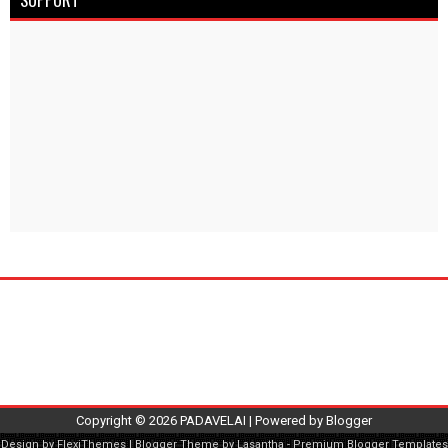
SUPPORT
Copyright ©
2026
PADAVELAI
| Powered by
Blogger
Design by
FlexiThemes
| Blogger Theme by
Lasantha
-
Premium Blogger Templates