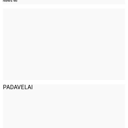
News
46
PADAVELAI