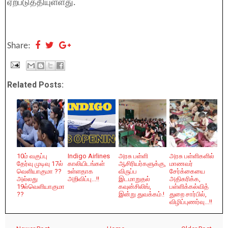
ஏற்படுத்தியுள்ளது.
Share:
Related Posts:
10ம் வகுப்பு
Indigo Airlines
அரசு பள்ளி
அரசு பள்ளிகளில்
தேர்வு முடிவு 17ல்
காலியிடங்கள்
ஆசிரியர்களுக்கு,
மாணவர்
வெளியாகுமா ??
உள்ளதாக
விருப்ப
சேர்க்கையை
அல்லது
அறிவிப்பு...!!
இடமாறுதல்
அதிகரிக்க,
19ல்வெளியாகுமா
கவுன்சிலிங்,
பள்ளிக்கல்வித்
??
இன்று துவக்கம்.!
துறை சார்பில்,
விழிப்புணர்வு...!!