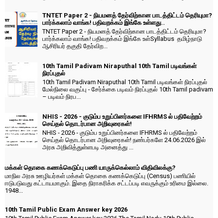
TNTET Paper 2 - நியமனத் தேர்விற்கான பாடத்திட்டம் தெரியுமா?
பார்க்கலாம் வாங்க! பதிவறக்கம் இங்கே உள்ளது..
TNTET Paper 2 - நியமனத் தேர்விற்கான பாடத்திட்டம் தெரியுமா?
பார்க்கலாம் வாங்க! பதிவறக்கம் இங்கே உள்Syllabus தமிழ்நாடு
ஆசிரியர் தகுதி தேர்விற...
10th Tamil Padivam Niraputhal 10th Tamil படிவங்கள்
நிரப்புதல்
10th Tamil Padivam Niraputhal 10th Tamil படிவங்கள் நிரப்புதல்
மேல்நிலை வகுப்பு - சேர்க்கை படிவம் நிரப்புதல் 10th Tamil padivam
– படிவம் நிரப...
NHIS - 2026 - குடும்ப உறுப்பினர்களை IFHRMS ல் பதிவேற்றம்
செய்தல் தொடர்பான அறிவுரைகள்!
NHIS - 2026 - குடும்ப உறுப்பினர்களை IFHRMS ல் பதிவேற்றம்
செய்தல் தொடர்பான அறிவுரைகள்! நண்பர்களே 24.06.2026 இல்
அரசு அறிவித்துள்ளபடி அனைத்து ...
மக்கள் தொகை கணக்கெடுப்பு பணி யாருக்கெல்லாம் விதிவிலக்கு?
மாநில அரசு ஊழியர்கள் மக்கள் தொகை கணக்கெடுப்பு (Census) பணியில்
ஈடுபடுவது கட்டாயமாகும். இதை நிராகரிக்க சட்டப்படி எவருக்கும் உரிமை இல்லை.
1948...
10th Tamil Public Exam Answer key 2026