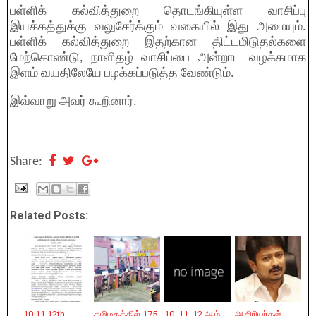
பள்ளிக் கல்வித்துறை தொடங்கியுள்ள வாசிப்பு
இயக்கத்துக்கு வலுசேர்க்கும் வகையில் இது அமையும்.
பள்ளிக் கல்வித்துறை இதற்கான திட்டமிடுதல்களை
மேற்கொண்டு, நாளிதழ் வாசிப்பை அன்றாட வழக்கமாக
இளம் வயதிலேயே பழக்கப்படுத்த வேண்டும்.
இவ்வாறு அவர் கூறினார்.
Share:
Related Posts:
10 11 12th
தமிழகத்தில் 175
10, 11, 12 ஆம்
ஆசிரியர்கள்