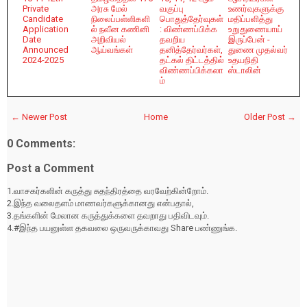
Private
அரசு மேல்
வகுப்பு
உணர்வுகளுக்கு
Candidate
நிலைப்பள்ளிகளி
பொதுத்தேர்வுகள்
மதிப்பளித்து
Application
ல் நவீன கணினி
: விண்ணப்பிக்க
உறுதுணையாய்
Date
அறிவியல்
தவறிய
இருப்பேன் -
Announced
ஆய்வங்கள்
தனித்தேர்வர்கள்,
துணை முதல்வர்
2024-2025
தட்கல் திட்டத்தில்
உதயநிதி
விண்ணப்பிக்கலா
ஸ்டாலின்
ம்
← Newer Post
Home
Older Post →
0 Comments:
Post a Comment
1.வாசகர்களின் கருத்து சுதந்திரத்தை வரவேற்கின்றோம்.
2.இந்த வலைதளம் மாணவர்களுக்கானது என்பதால்,
3.தங்களின் மேலான கருத்துக்களை தவறாது பதிவிடவும்.
4.#இந்த பயனுள்ள தகவலை ஒருவருக்காவது Share பண்ணுங்க.