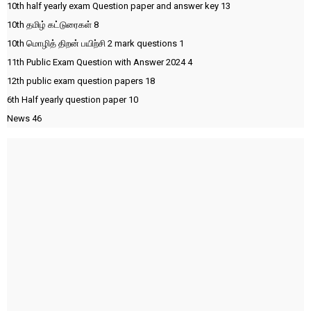
10th half yearly exam Question paper and answer key
13
10th தமிழ் கட்டுரைகள்
8
10th மொழித் திறன் பயிற்சி 2 mark questions
1
11th Public Exam Question with Answer 2024
4
12th public exam question papers
18
6th Half yearly question paper
10
News
46