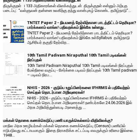
திருக்குறள் । 133 அதிகாரங்கள் விளக்கத்துடன்
திருக்குறள் । 133 அதிகாரங்கள் விளக்கத்துடன் திருக்குறள் என்னும் அற்புத
படைப்பு: “வள்ளுவன் தன்னை உலகிற்கு தந்து வான்புகழ் கொண்ட தமிழ்நாடு”...
TNTET Paper 2 - நியமனத் தேர்விற்கான பாடத்திட்டம் தெரியுமா?
பார்க்கலாம் வாங்க! பதிவறக்கம் இங்கே உள்ளது..
TNTET Paper 2 - நியமனத் தேர்விற்கான பாடத்திட்டம் தெரியுமா?
பார்க்கலாம் வாங்க! பதிவறக்கம் இங்கே உள்Syllabus தமிழ்நாடு
ஆசிரியர் தகுதி தேர்விற...
10th Tamil Padivam Niraputhal 10th Tamil படிவங்கள்
நிரப்புதல்
10th Tamil Padivam Niraputhal 10th Tamil படிவங்கள் நிரப்புதல்
மேல்நிலை வகுப்பு - சேர்க்கை படிவம் நிரப்புதல் 10th Tamil padivam
– படிவம் நிரப...
NHIS - 2026 - குடும்ப உறுப்பினர்களை IFHRMS ல் பதிவேற்றம்
செய்தல் தொடர்பான அறிவுரைகள்!
NHIS - 2026 - குடும்ப உறுப்பினர்களை IFHRMS ல் பதிவேற்றம்
செய்தல் தொடர்பான அறிவுரைகள்! நண்பர்களே 24.06.2026 இல்
அரசு அறிவித்துள்ளபடி அனைத்து ...
மக்கள் தொகை கணக்கெடுப்பு பணி யாருக்கெல்லாம் விதிவிலக்கு?
மாநில அரசு ஊழியர்கள் மக்கள் தொகை கணக்கெடுப்பு (Census) பணியில்
ஈடுபடுவது கட்டாயமாகும். இதை நிராகரிக்க சட்டப்படி எவருக்கும் உரிமை இல்லை.
1948...