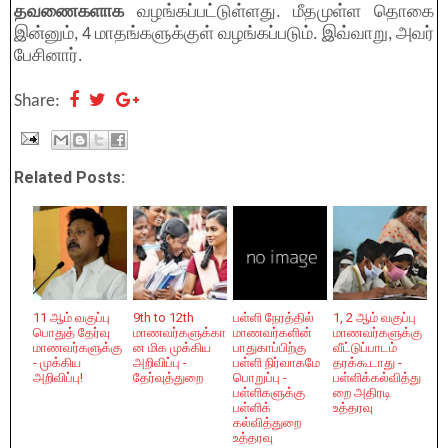
தவணைகளாக
வழங்கப்பட்டுள்ளது. மீதமுள்ள தொகை
இன்னும், 4 மாதங்களுக்குள் வழங்கப்படும். இவ்வாறு, அவர்
பேசினார்.
Share:
Related Posts:
11 ஆம் வகுப்பு
9th to 12th
பள்ளி நேரத்தில்
1, 2 ஆம் வகுப்பு
பொதுத் தேர்வு
மாணவர்களுக்கா
மாணவர்களின்
மாணவர்களுக்கு
மாணவர்களுக்கு
ன மிக முக்கிய
பாதுகாப்பிற்கு
வீட்டுப்பாடம்
- முக்கிய
அறிவிப்பு -
பள்ளி நிர்வாகமே
தரக்கூடாது -
அறிவிப்பு!
தேர்வுத்துறை
பொறுப்பு -
பள்ளிக்கல்வித்து
பள்ளிகளுக்கு
றை அதிரடி
பள்ளிக்
உத்தரவு
கல்வித்துறை
உத்தரவு