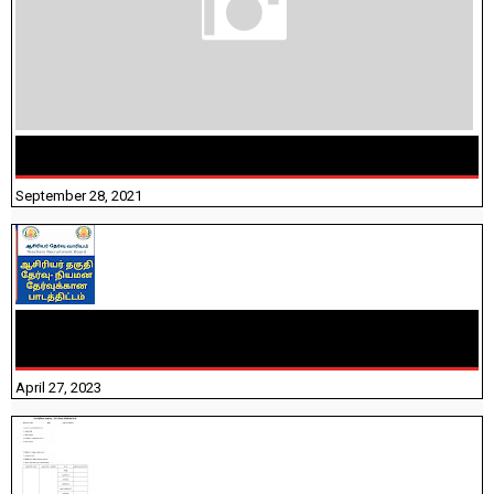
திருக்குறள் । 133 அதிகாரங்கள் விளக்கத்துடன்
September 28, 2021
TNTET PAPER 2 - நியமனத் தேர்விற்கான பாடத்திட்டம்
தெரியுமா? பார்க்கலாம் வாங்க! பதிவறக்கம் இங்கே உள்ளது..
April 27, 2023