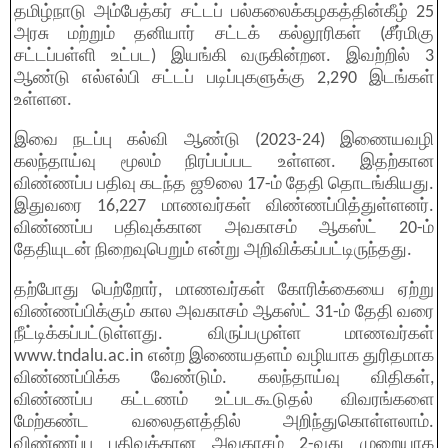
தமிழ்நாடு அம்பேத்கர் சட்டப் பல்கலைக்கழகத்தின்கீழ் 25
அரசு மற்றும் தனியார் சட்டக் கல்லூரிகள் (சீர்மிகு
சட்டப்பள்ளி உட்பட) இயங்கி வருகின்றன. இவற்றில் 3
ஆண்டு எல்எல்பி சட்டப் படிப்புகளுக்கு 2,290 இடங்கள்
உள்ளன.
இவை நடப்பு கல்வி ஆண்டு (2023-24) இணையவழி
கலந்தாய்வு மூலம் நிரப்பப்பட உள்ளன. இதற்கான
விண்ணப்ப பதிவு கடந்த ஜூலை 17-ம் தேதி தொடங்கியது.
இதுவரை 16,227 மாணவர்கள் விண்ணப்பித்துள்ளனர்.
விண்ணப்ப பதிவுக்கான அவகாசம் ஆகஸ்ட் 20-ம்
தேதியுடன் நிறைவுபெறும் என்று அறிவிக்கப்பட்டிருந்தது.
தற்போது பெற்றோர், மாணவர்கள் கோரிக்கையை ஏற்று
விண்ணப்பிக்கும் கால அவகாசம் ஆகஸ்ட் 31-ம் தேதி வரை
நீட்டிக்கப்பட்டுள்ளது. விருப்பமுள்ள மாணவர்கள்
www.tndalu.ac.in என்ற இணையதளம் வழியாக துரிதமாக
விண்ணப்பிக்க வேண்டும். கலந்தாய்வு விதிகள்,
விண்ணப்ப கட்டணம் உட்படகூடுதல் விவரங்களை
மேற்கண்ட வலைதளத்தில் அறிந்துகொள்ளலாம்.
விண்ணப்ப பதிவுக்கான அவகாசம் 2-வது முறையாக