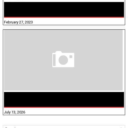
10TH TAMIL PADIVAM NIRAPUTHAL 10TH TAMIL படிவங்கள்
நிரப்புதல்
February 27, 2023
மக்கள் தொகை கணக்கெடுப்பு பணி யாருக்கெல்லாம்
விதிவிலக்கு?
July 13, 2026