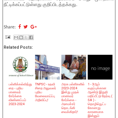
நீட்டிக்கப்பட்டுள்ளது குறிப்பிடத்தக்கது.
Share:
Related Posts:
பள்ளிக்கல்வித்து
TNPSC - உதவி
அரசு பள்ளிகளில்
1 - 3ஆம்
றை - புதிய
சிறை அலுவலர்
2023-2024
வகுப்புக்கான
மாணவர்
புதிய
இன்று முதல்
ஆண்டு இறுதி
சேர்க்கை
வேலைவாய்ப்பு
மாணவர்
மதிப்பீட்டு தேர்வு (
விண்ணப்பம்
அறிவிப்பு!
சேர்க்கை -
SA ) -
2023-2024
அமைச்சர்
தொழில்நுட்ப
தொடங்கி
கோளாறு
வைக்கிறார்!
காரணமாக
இன்னும்