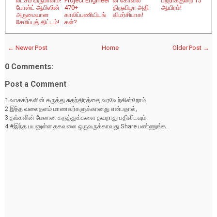
லட்சம் வருமானம்!
Project Engineer
ன் கோவில்
பற்றாக்குறை 15
போஸ்ட் ஆபிஸின்
470+
திருவிழா அதி
ஆயிரம்!
அருமையான
காலிப்பணியிடங்
விமர்சியாக!
சேமிப்புத் திட்டம்!
கள்?
← Newer Post
Home
Older Post →
0 Comments:
Post a Comment
1.வாசகர்களின் கருத்து சுதந்திரத்தை வரவேற்கின்றோம்.
2.இந்த வலைதளம் மாணவர்களுக்கானது என்பதால்,
3.தங்களின் மேலான கருத்துக்களை தவறாது பதிவிடவும்.
4.#இந்த பயனுள்ள தகவலை ஒருவருக்காவது Share பண்ணுங்க.