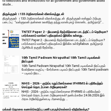
to textbooks and Workbooks for all government and government-aided
stude...
திருக்குறள் । 133 அதிகாரங்கள் விளக்கத்துடன்
திருக்குறள் । 133 அதிகாரங்கள் விளக்கத்துடன் திருக்குறள் என்னும் அற்புத
படைப்பு: “வள்ளுவன் தன்னை உலகிற்கு தந்து வான்புகழ் கொண்ட தமிழ்நாடு”...
TNTET Paper 2 - நியமனத் தேர்விற்கான பாடத்திட்டம் தெரியுமா?
பார்க்கலாம் வாங்க! பதிவறக்கம் இங்கே உள்ளது..
TNTET Paper 2 - நியமனத் தேர்விற்கான பாடத்திட்டம் தெரியுமா?
பார்க்கலாம் வாங்க! பதிவறக்கம் இங்கே உள்Syllabus தமிழ்நாடு
ஆசிரியர் தகுதி தேர்விற...
10th Tamil Padivam Niraputhal 10th Tamil படிவங்கள்
நிரப்புதல்
10th Tamil Padivam Niraputhal 10th Tamil படிவங்கள் நிரப்புதல்
மேல்நிலை வகுப்பு - சேர்க்கை படிவம் நிரப்புதல் 10th Tamil padivam
– படிவம் நிரப...
NHIS - 2026 - குடும்ப உறுப்பினர்களை IFHRMS ல் பதிவேற்றம்
செய்தல் தொடர்பான அறிவுரைகள்!
NHIS - 2026 - குடும்ப உறுப்பினர்களை IFHRMS ல் பதிவேற்றம்
செய்தல் தொடர்பான அறிவுரைகள்! நண்பர்களே 24.06.2026 இல்
அரசு அறிவித்துள்ளபடி அனைத்து ...
மக்கள் தொகை கணக்கெடுப்பு பணி யாருக்கெல்லாம் விதிவிலக்கு?