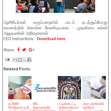
ஆசிரியர்கள் வகுப்பறையில் பாடம் நடத்தும்போது
கவனத்தில் கொள்ள வேண்டியவை - முதன்மை கல்வி
அலுவலரின் அறிவுரைகள்
CEO Instructions -
Download here
Share:
Related Posts:
ரூ.5000
BEL
பட்டிவீரன்பட்டி
அரசு பள்ளிகளில்
சேமித்தால் ரூ.8
நிறுவனத்தில்
பத்திரகாளியம்ம
ஆசிரியர்