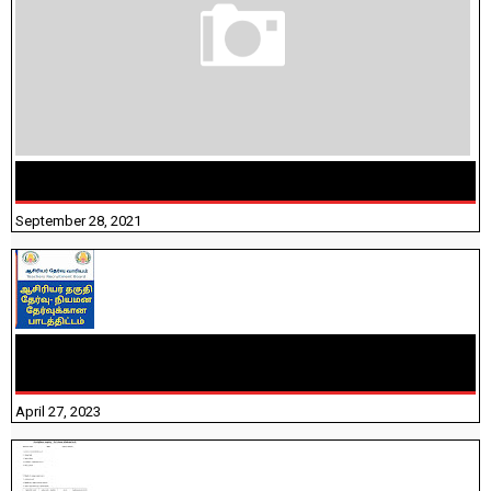
திருக்குறள் । 133 அதிகாரங்கள் விளக்கத்துடன்
September 28, 2021
TNTET PAPER 2 - நியமனத் தேர்விற்கான பாடத்திட்டம்
தெரியுமா? பார்க்கலாம் வாங்க! பதிவறக்கம் இங்கே உள்ளது..
April 27, 2023