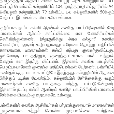
தமிழகத்தில் அதிகபட்சமாக செய்யூர் அரசு கல்லூரியில் 141
வேப்பூர் பெண்கள் கல்லூரியில் 104, ஒரத்தநாடு கல்லூரியில் 94
அரியலூர் கல்லூரியில் 79 உள்ளிட்ட பல கல்லூரிகளில் 50க்கும
மேற்பட்ட இடங்கள் காலியாகவே உள்ளன.
குறிப்பாக நடப்பு கல்வி ஆண்டில் கணித பாடப்பிரிவுகளில் சே
மாணவர்கள் ஆர்வம் காட்டவில்லை என பேராசிரியர்கள
தெரிவித்துள்ளனர். இதுகுறித்து அரசு கல்லூரி கணி
பேராசிரியர் ஒருவர் கூறியதாவது: கரோனா தொற்று பாதிப்பின
காரணமாக, மாணவர்கள் கல்வி கற்பது குறைந்துவிட்டது
ஒவ்வொரு பாடத்திலும், குறைந்தபட்சமாக பாஸ் வந்தால
போதும் என இருந்து விட்டனர். இதனால் கணித பாடத்தில
பெரும்பாலானோர் குறைந்த மதிப்பெண்கள் பெற்றனர். பள்ளியில
கணிதம் ஒரு பாடமாக மட்டுமே இருந்தது. கல்லூரியில் அதன
பிரித்துப் படிக்க வேண்டும். கல்லூரியில் சேர்க்கைக்கு வரும
மாணவர்கள் கணித பாடத்தை பார்த்து பயப்படுகின்றனர்
இதனால் நடப்பு கல்வி ஆண்டில் கணித பாடப்பிரிவின் மாணவர
சேர்க்கை மிகவும் குறைவாகவே உள்ளது.
பள்ளிகளில் கணித ஆசிரியர்கள் பற்றாக்குறையால் மாணவர்கள
முழுமையாக கற்றுக் கொள்ள முடியவில்லை. உயர்நில