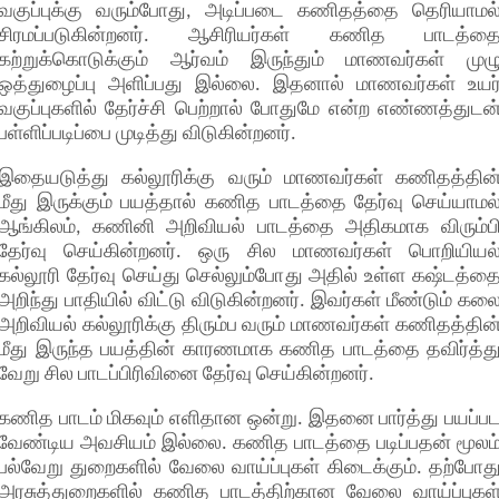
வகுப்புக்கு வரும்போது, அடிப்படை கணிதத்தை தெரியாமல
சிரமப்படுகின்றனர். ஆசிரியர்கள் கணித பாடத்த
கற்றுக்கொடுக்கும் ஆர்வம் இருந்தும் மாணவர்கள் முழ
ஒத்துழைப்பு அளிப்பது இல்லை. இதனால் மாணவர்கள் உயர
வகுப்புகளில் தேர்ச்சி பெற்றால் போதுமே என்ற எண்ணத்துடன
பள்ளிப்படிப்பை முடித்து விடுகின்றனர்.
இதையடுத்து கல்லூரிக்கு வரும் மாணவர்கள் கணிதத்தின
மீது இருக்கும் பயத்தால் கணித பாடத்தை தேர்வு செய்யாமல
ஆங்கிலம், கணினி அறிவியல் பாடத்தை அதிகமாக விரும்ப
தேர்வு செய்கின்றனர். ஒரு சில மாணவர்கள் பொறியியல
கல்லூரி தேர்வு செய்து செல்லும்போது அதில் உள்ள கஷ்டத்த
அறிந்து பாதியில் விட்டு விடுகின்றனர். இவர்கள் மீண்டும் கல
அறிவியல் கல்லூரிக்கு திரும்ப வரும் மாணவர்கள் கணிதத்தின
மீது இருந்த பயத்தின் காரணமாக கணித பாடத்தை தவிர்த்த
வேறு சில பாடப்பிரிவினை தேர்வு செய்கின்றனர்.
கணித பாடம் மிகவும் எளிதான ஒன்று. இதனை பார்த்து பயப்ப
வேண்டிய அவசியம் இல்லை. கணித பாடத்தை படிப்பதன் மூலம
பல்வேறு துறைகளில் வேலை வாய்ப்புகள் கிடைக்கும். தற்போத
அரசுத்துறைகளில் கணித பாடத்திற்கான வேலை வாய்ப்புகள