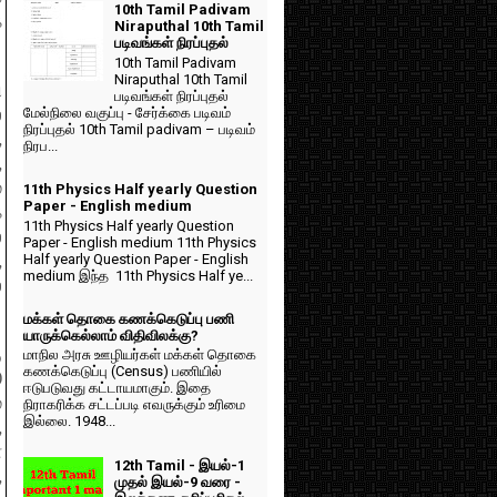
10th Tamil Padivam
ை
Niraputhal 10th Tamil
படிவங்கள் நிரப்புதல்
10th Tamil Padivam
Niraputhal 10th Tamil
ி
படிவங்கள் நிரப்புதல்
மேல்நிலை வகுப்பு - சேர்க்கை படிவம்
்
நிரப்புதல் 10th Tamil padivam – படிவம்
,
நிரப...
,
்
11th Physics Half yearly Question
Paper - English medium
க
11th Physics Half yearly Question
்
Paper - English medium 11th Physics
Half yearly Question Paper - English
,
medium இந்த 11th Physics Half ye...
்
மக்கள் தொகை கணக்கெடுப்பு பணி
யாருக்கெல்லாம் விதிவிலக்கு?
ு
மாநில அரசு ஊழியர்கள் மக்கள் தொகை
கணக்கெடுப்பு (Census) பணியில்
0
ஈடுபடுவது கட்டாயமாகும். இதை
்
நிராகரிக்க சட்டப்படி எவருக்கும் உரிமை
இல்லை. 1948...
,
ன
12th Tamil - இயல்-1
,
முதல் இயல்-9 வரை -