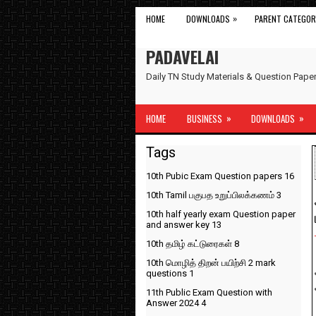
»
HOME
DOWNLOADS
PARENT CATEGOR
PADAVELAI
Daily TN Study Materials & Question Pap
»
»
HOME
BUSINESS
DOWNLOADS
Tags
10th Pubic Exam Question papers
16
10th Tamil பகுபத உறுப்பிலக்கணம்
3
10th half yearly exam Question paper
and answer key
13
10th தமிழ் கட்டுரைகள்
8
10th மொழித் திறன் பயிற்சி 2 mark
questions
1
11th Public Exam Question with
Answer 2024
4