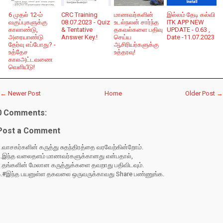
6 முதல் 12-ம்
CRC Training
மாணவர்களின்
இல்லம் தேடி கல்வி
வகுப்புகளுக்கு
08.07.2023 - Quiz
உடல்நலன் சார்ந்த
ITK APP NEW
காலாண்டு,
& Tentative
தகவல்களை பதிவு
UPDATE - 0.63 ,
அரையாண்டு
Answer Key.!
செய்ய
Date -11.07.2023
தேர்வு எப்போது? -
ஆசிரியர்களுக்கு
உத்தேச
உத்தரவு!
காலஅட்டவணை
வெளியீடு!
← Newer Post
Home
Older Post →
0 Comments:
Post a Comment
.வாசகர்களின் கருத்து சுதந்திரத்தை வரவேற்கின்றோம்.
2.இந்த வலைதளம் மாணவர்களுக்கானது என்பதால்,
3.தங்களின் மேலான கருத்துக்களை தவறாது பதிவிடவும்.
4.#இந்த பயனுள்ள தகவலை ஒருவருக்காவது Share பண்ணுங்க.