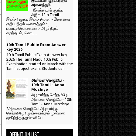
இலக்கண குறிப்பறிதல்
,
அனைத்தும்
,
இலக்கணக் குறிப்பு
்
அறிக 12th Tamil -
இயல்-1 முதல் இயல்-9 வரை - இலக்கண
குறிப்பறிதல் அனைத்தும் *
பண்புத்தொகைகள் :- அருந்திறல்
ர
கருந்தடம், கொட...
்
10th Tamil Public Exam Answer
த
key 2026
்
10th Tamil Public Exam Answer key
2026 The Tamil Nadu 10th Public
.
Examination started on March with the
்
Tamil subject exam. Students can ...
்
்
அன்னை மொழியே -
10th Tamil - Annai
ை
Mozhiye
்
அழகார்ந்த செந்தமிழே!
அன்னை மொழியே - 10th
.
Tamil - Annai Mozhiye
்
*அன்னை மொழியே! அழகார்ந்த
செந்தமிழே ! முன்னைக்கும் முன்னை
முகிழ்த்த நறுங்கனியே...
்
ை
DEFINITION LIST