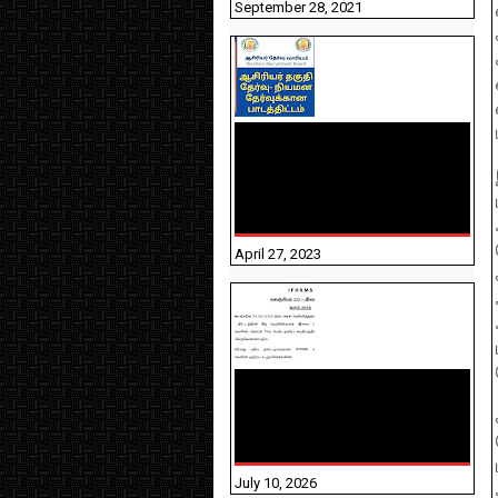
September 28, 2021
TNTET PAPER 2 - நியமனத்
தேர்விற்கான பாடத்திட்டம்
தெரியுமா? பார்க்கலாம்
வாங்க! பதிவறக்கம் இங்கே
உள்ளது..
April 27, 2023
NHIS - 2026 - குடும்ப
உறுப்பினர்களை IFHRMS ல்
பதிவேற்றம் செய்தல்
தொடர்பான அறிவுரைகள்!
July 10, 2026