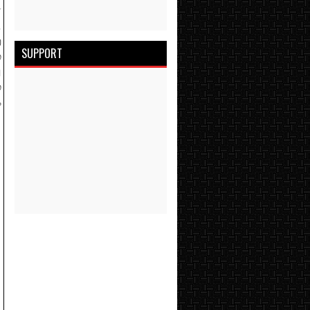
்
.
ற
SUPPORT
்
ு
்
க