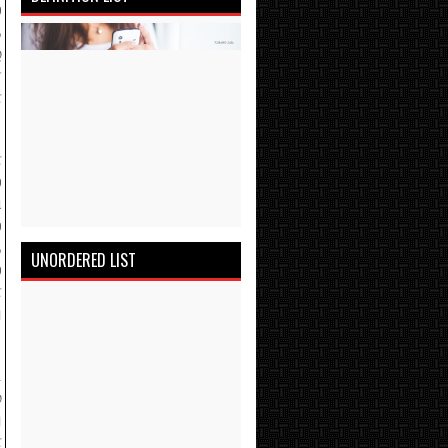
்
ை
ு
்
்
்
்
ி
்
ை
UNORDERED LIST
ை
்
ு
ட
்
ு
்