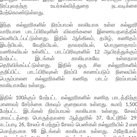
நிரப்புவதற்கு உயர்கல்வித்துறை நடவடிக்க
மேற்கொண்டுள்ளது.
இந்த கல்லூரிகளில் நிரம்பாமல் காலியாக உள்ள கல்லூர
வாரியான பாடப்பிரிவுளின் விவரங்களை இணையதளத்தில
வெளியிடப்பட்டுள்ளது. இதில் ஆங்கிலம், தமிழ், கணிதம்
இயற்பியல், வேதியியல், தாவரவியல், பொருளாதாரம்
வணிகவியல் உள்ளிட்ட பாடப்பிரிவுகளில் 12 ஆயிரத்துக்கும
மேற்பட்ட இடங்கள் காலியாகவே உள்ளதா
தெரிவிக்கப்பட்டுள்ளது. இதில் ஒரு சில கல்லூரிகளில
குறிப்பிட்ட பாடப்பிரிவுகள் நிரம்பி காணப்படும் நிலையில்
பெரும்பாலன கல்லூரிகளில் கணித பாடம் நிரம்பாமல
காலியாகவே உள்ளது.
இதில் 100க்கும் மேற்பட்ட கல்லூரிகளில் கணித பாடத்திற்க
மாணவர் சேர்க்கை மிகவும் குறைவாக உள்ளது. சுமார் 1,50
மேற்பட்ட இடங்கள் நிரம்பாமல் காலியாக உள்ளது. சேலம
மாவட்டத்தை பொருத்தவரை ஆத்தூரில் 37, மேட்டூரில் 29
எடப்பாடி 26, சேலம் 4 மற்றும் சேலம் பெண்கள் கல்லூரியில் 2 எ
மொத்தமாக 98 இடங்கள் காலியாக உள்ளது. அதேபோல்