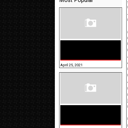
Most Popular
TAMILNADU BRIDGE COURSE
WORKBOOK - WORKSHEET
ANSWERS
April 25, 2021
திருக்குறள் । 133
அதிகாரங்கள்
விளக்கத்துடன்