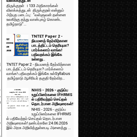
விளக்கத்துடன்
திருக்குறள் । 133 அதிகாரங்கள்
விளக்கத்துடன் திருக்குறள் என்னும்
அற்புத படைப்பு: “வள்ளுவன் தன்னை
உலகிற்கு தந்து வான்புகழ் கொண்ட
தமிழ்நாடு”...
TNTET Paper 2 -
நியமனத் தேர்விற்கான
பாடத்திட்டம் தெரியுமா?
பார்க்கலாம் வாங்க!
பதிவறக்கம் இங்கே
உள்ளது..
ு
TNTET Paper 2 - நியமனத் தேர்விற்கான
பாடத்திட்டம் தெரியுமா? பார்க்கலாம்
்
வாங்க! பதிவறக்கம் இங்கே உள்Syllabus
தமிழ்நாடு ஆசிரியர் தகுதி தேர்விற...
ு
NHIS - 2026 - குடும்ப
உறுப்பினர்களை IFHRMS
்
ல் பதிவேற்றம் செய்தல்
0
தொடர்பான அறிவுரைகள்!
ட
NHIS - 2026 - குடும்ப
உறுப்பினர்களை IFHRMS
ன
ல் பதிவேற்றம் செய்தல் தொடர்பான
்
அறிவுரைகள்! நண்பர்களே 24.06.2026
இல் அரசு அறிவித்துள்ளபடி அனைத்து ...
்
்