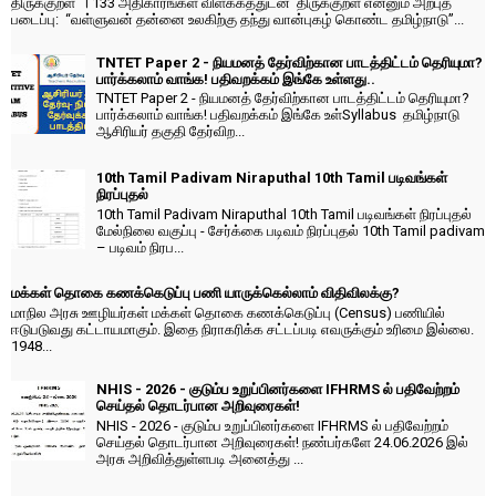
திருக்குறள் । 133 அதிகாரங்கள் விளக்கத்துடன் திருக்குறள் என்னும் அற்புத
படைப்பு: “வள்ளுவன் தன்னை உலகிற்கு தந்து வான்புகழ் கொண்ட தமிழ்நாடு”...
TNTET Paper 2 - நியமனத் தேர்விற்கான பாடத்திட்டம் தெரியுமா?
பார்க்கலாம் வாங்க! பதிவறக்கம் இங்கே உள்ளது..
TNTET Paper 2 - நியமனத் தேர்விற்கான பாடத்திட்டம் தெரியுமா?
பார்க்கலாம் வாங்க! பதிவறக்கம் இங்கே உள்Syllabus தமிழ்நாடு
ஆசிரியர் தகுதி தேர்விற...
10th Tamil Padivam Niraputhal 10th Tamil படிவங்கள்
நிரப்புதல்
10th Tamil Padivam Niraputhal 10th Tamil படிவங்கள் நிரப்புதல்
மேல்நிலை வகுப்பு - சேர்க்கை படிவம் நிரப்புதல் 10th Tamil padivam
– படிவம் நிரப...
மக்கள் தொகை கணக்கெடுப்பு பணி யாருக்கெல்லாம் விதிவிலக்கு?
மாநில அரசு ஊழியர்கள் மக்கள் தொகை கணக்கெடுப்பு (Census) பணியில்
ஈடுபடுவது கட்டாயமாகும். இதை நிராகரிக்க சட்டப்படி எவருக்கும் உரிமை இல்லை.
1948...
NHIS - 2026 - குடும்ப உறுப்பினர்களை IFHRMS ல் பதிவேற்றம்
செய்தல் தொடர்பான அறிவுரைகள்!
NHIS - 2026 - குடும்ப உறுப்பினர்களை IFHRMS ல் பதிவேற்றம்
செய்தல் தொடர்பான அறிவுரைகள்! நண்பர்களே 24.06.2026 இல்
அரசு அறிவித்துள்ளபடி அனைத்து ...