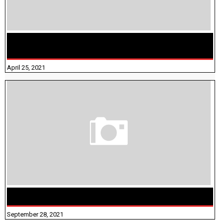
TAMILNADU BRIDGE COURSE WORKBOOK - WORKSHEET
ANSWERS
April 25, 2021
திருக்குறள் । 133 அதிகாரங்கள் விளக்கத்துடன்
September 28, 2021