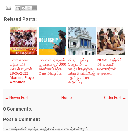
Related Posts:
பள்ளி காலை
மாணவியர்களுக்
விருப்ப ஓய்வு
NMMS தேர்வில்
வழிபாட்டு
கு மாதம் ரூ.1,000
பெறும் அரசு
அரசு பள்ளி
செயல்பாடுகள் -
விண்ணப்பிக்க
ஊழியர்களுக்கு
மாணவர்கள்
28-06-2022
அரசு அழைப்பு!
புதிய வெயிட்டேஜ்
சாதனை!
Morning Prayer
- தமிழக அரசு
Activities
அறிவிப்பு!
← Newer Post
Home
Older Post →
0 Comments:
Post a Comment
1.வாசகர்களின் கருத்து சுதந்திரத்தை வரவேற்கின்றோம்.