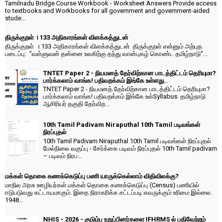
Tamilnadu Bridge Course Workbook - Worksheet Answers Provide access
to textbooks and Workbooks for all government and government-aided
stude...
திருக்குறள் । 133 அதிகாரங்கள் விளக்கத்துடன்
திருக்குறள் । 133 அதிகாரங்கள் விளக்கத்துடன் திருக்குறள் என்னும் அற்புத
படைப்பு: “வள்ளுவன் தன்னை உலகிற்கு தந்து வான்புகழ் கொண்ட தமிழ்நாடு”...
TNTET Paper 2 - நியமனத் தேர்விற்கான பாடத்திட்டம் தெரியுமா?
பார்க்கலாம் வாங்க! பதிவறக்கம் இங்கே உள்ளது..
TNTET Paper 2 - நியமனத் தேர்விற்கான பாடத்திட்டம் தெரியுமா?
பார்க்கலாம் வாங்க! பதிவறக்கம் இங்கே உள்Syllabus தமிழ்நாடு
ஆசிரியர் தகுதி தேர்விற...
10th Tamil Padivam Niraputhal 10th Tamil படிவங்கள்
நிரப்புதல்
10th Tamil Padivam Niraputhal 10th Tamil படிவங்கள் நிரப்புதல்
மேல்நிலை வகுப்பு - சேர்க்கை படிவம் நிரப்புதல் 10th Tamil padivam
– படிவம் நிரப...
மக்கள் தொகை கணக்கெடுப்பு பணி யாருக்கெல்லாம் விதிவிலக்கு?
மாநில அரசு ஊழியர்கள் மக்கள் தொகை கணக்கெடுப்பு (Census) பணியில்
ஈடுபடுவது கட்டாயமாகும். இதை நிராகரிக்க சட்டப்படி எவருக்கும் உரிமை இல்லை.
1948...
NHIS - 2026 - குடும்ப உறுப்பினர்களை IFHRMS ல் பதிவேற்றம்