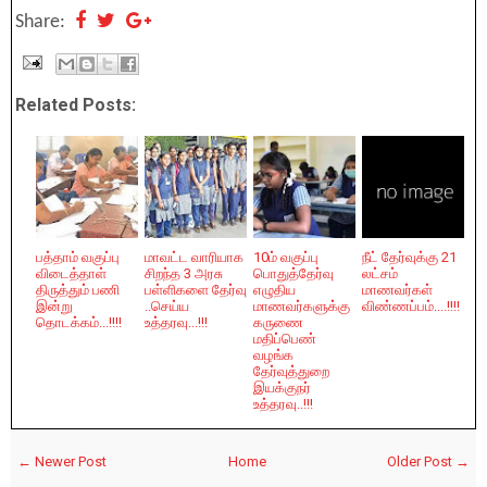
Share:
Related Posts:
பத்தாம் வகுப்பு
மாவட்ட வாரியாக
10ம் வகுப்பு
நீட் தேர்வுக்கு 21
விடைத்தாள்
சிறந்த 3 அரசு
பொதுத்தேர்வு
லட்சம்
திருத்தும் பணி
பள்ளிகளை தேர்வு
எழுதிய
மாணவர்கள்
இன்று
..செய்ய
மாணவர்களுக்கு
விண்ணப்பம்....!!!!
தொடக்கம்...!!!!
உத்தரவு...!!!
கருணை
மதிப்பெண்
வழங்க
தேர்வுத்துறை
இயக்குநர்
உத்தரவு..!!!
← Newer Post
Home
Older Post →