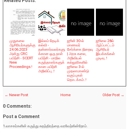
Related Posts:
முதுகலை
இல்லம் தேடிக்
ஜூன் 30-ல்
ஜூலை 28ல்
ஆசிரியர்களுக்கு
கல்வி -
மாணவர்
ஆர்ப்பாட்டம்
24.06.2023
தன்னார்வலர்களு
சேர்க்கை நிறைவு
ஆசிரியர்
அன்று CRC
க்கான ஒரு நாள்
| அரசு கலை,
இயக்கங்கள்
பயிற்சி - SCERT
பயிற்சி - மாநில
அறிவியல்
முடிவு..!
New
கருத்தாளர்களுக்
கல்லூரிகளில்
Proceedings.!
கான பயிற்சி
ஜூலை 3-ல்
அறிவிப்பு..!
முதலாமாண்டு
வகுப்புகள்
தொடக்கம்..!
← Newer Post
Home
Older Post →
0 Comments:
Post a Comment
1.வாசகர்களின் கருத்து சுதந்திரத்தை வரவேற்கின்றோம்.