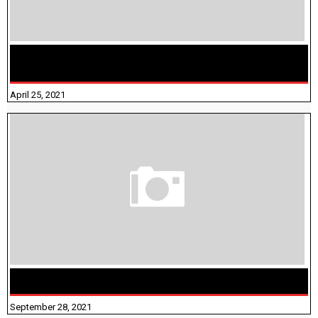
TAMILNADU BRIDGE COURSE WORKBOOK - WORKSHEET
ANSWERS
April 25, 2021
திருக்குறள் । 133 அதிகாரங்கள் விளக்கத்துடன்
September 28, 2021