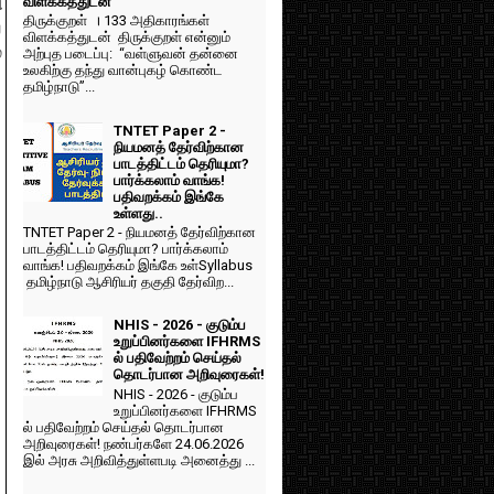
விளக்கத்துடன்
ி
திருக்குறள் । 133 அதிகாரங்கள்
ய
விளக்கத்துடன் திருக்குறள் என்னும்
்
அற்புத படைப்பு: “வள்ளுவன் தன்னை
உலகிற்கு தந்து வான்புகழ் கொண்ட
தமிழ்நாடு”...
TNTET Paper 2 -
நியமனத் தேர்விற்கான
பாடத்திட்டம் தெரியுமா?
பார்க்கலாம் வாங்க!
பதிவறக்கம் இங்கே
உள்ளது..
TNTET Paper 2 - நியமனத் தேர்விற்கான
பாடத்திட்டம் தெரியுமா? பார்க்கலாம்
வாங்க! பதிவறக்கம் இங்கே உள்Syllabus
தமிழ்நாடு ஆசிரியர் தகுதி தேர்விற...
NHIS - 2026 - குடும்ப
உறுப்பினர்களை IFHRMS
ல் பதிவேற்றம் செய்தல்
தொடர்பான அறிவுரைகள்!
NHIS - 2026 - குடும்ப
உறுப்பினர்களை IFHRMS
ல் பதிவேற்றம் செய்தல் தொடர்பான
அறிவுரைகள்! நண்பர்களே 24.06.2026
இல் அரசு அறிவித்துள்ளபடி அனைத்து ...