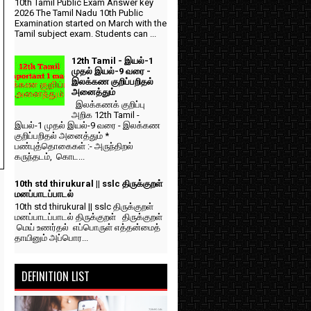
10th Tamil Public Exam Answer key
2026 The Tamil Nadu 10th Public
Examination started on March with the
Tamil subject exam. Students can ...
12th Tamil - இயல்-1
முதல் இயல்-9 வரை -
இலக்கண குறிப்பறிதல்
அனைத்தும்
இலக்கணக் குறிப்பு
அறிக 12th Tamil -
இயல்-1 முதல் இயல்-9 வரை - இலக்கண
குறிப்பறிதல் அனைத்தும் *
பண்புத்தொகைகள் :- அருந்திறல்
கருந்தடம், கொட...
10th std thirukural || sslc திருக்குறள்
மனப்பாடப்பாடல்
10th std thirukural || sslc திருக்குறள்
மனப்பாடப்பாடல் திருக்குறள் திருக்குறள்
மெய் உணர்தல் எப்பொருள் எத்தன்மைத்
தாயினும் அப்பொர...
DEFINITION LIST