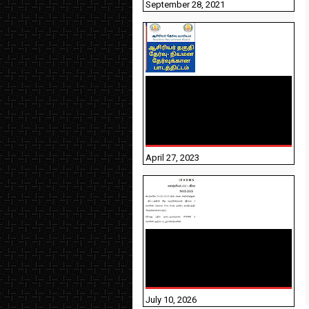
September 28, 2021
TNTET PAPER 2 - நியமனத்
தேர்விற்கான பாடத்திட்டம்
தெரியுமா? பார்க்கலாம்
வாங்க! பதிவறக்கம் இங்கே
உள்ளது..
April 27, 2023
NHIS - 2026 - குடும்ப
உறுப்பினர்களை IFHRMS ல்
பதிவேற்றம் செய்தல்
தொடர்பான அறிவுரைகள்!
July 10, 2026