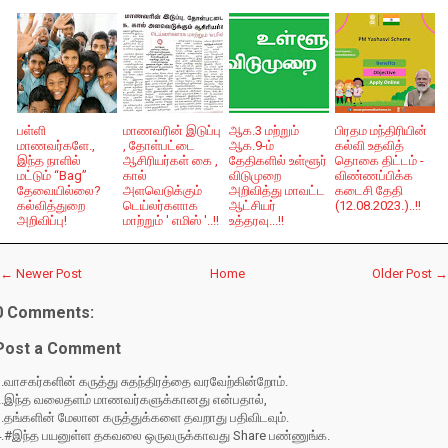
பள்ளி
மாணவரின் இடுப்பு
ஆக.3 மற்றும்
பிரதம மந்திரியின்
மாணவர்களே.,
, தோள்பட்டை
ஆக.9-ம்
கல்வி உதவித்
இந்த நாளில்
ஆசிரியர்கள் கை ,
தேதிகளில் உள்ளூர்
தொகை திட்டம் -
மட்டும் “Bag”
கால்
விடுமுறை
விண்ணப்பிக்க
தேவையில்லை?
அளவெடுக்கும்
அறிவித்து மாவட்ட
கடைசி தேதி
கல்வித்துறை
டெய்லர்களாக
ஆட்சியர்
(12.08.2023.)..!!
அறிவிப்பு!
மாற்றும் ' எமிஸ் '..!!
உத்தரவு...!!
← Newer Post
Home
Older Post →
0 Comments:
Post a Comment
.வாசகர்களின் கருத்து சுதந்திரத்தை வரவேற்கின்றோம்.
2.இந்த வலைதளம் மாணவர்களுக்கானது என்பதால்,
3.தங்களின் மேலான கருத்துக்களை தவறாது பதிவிடவும்.
4.#இந்த பயனுள்ள தகவலை ஒருவருக்காவது Share பண்ணுங்க.