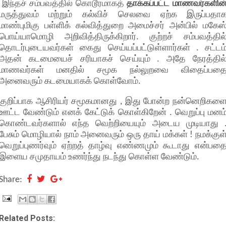
இந்தச் சம்பவத்தில் கொடூரமாகத்
தாக்கப்பட்ட மாணவர்களின
மருத்துவம் மற்றும் கல்விச் செலவை ஏற்க இருப்பதா
மாண்புமிகு பள்ளிக் கல்வித்துறை அமைச்சர் அன்பில் மகேஸ
பொய்யாமொழி அறிவித்திருக்கிறார். குற்றச் சம்பவத்தில
தொடர்புடையவர்கள் கைது செய்யப்பட்டுள்ளார்கள் . சட்டம
அதன் கடமையைச் சரியாகச் செய்யும் . அதே நேரத்தில
மாணவர்கள் மனதில் சமூக நல்லுறவை விதைப்பத
அனைவரும் கடமையாகக் கொள்வோம்.
குறிப்பாக ஆசிரியர் சமூகமானது , இது போன்ற நன்னெறிகள
ஊட்ட வேண்டும் எனக் கேட்டுக் கொள்கிறேன் . வெறுப்பு மனம
கொண்டவர்களால் எந்த வெற்றியையும் அடைய முடியாது 
பேசும் மொழியால் நாம் அனைவரும் ஒரு தாய் மக்கள் ! நமக்குள
வெறுப்புணர்வும் ஏற்றத் தாழ்வு எண்ணமும் கூடாது என்பத
இளைய சமுதாயம் உணர்ந்து நடந்து கொள்ள வேண்டும்.
Share:
Related Posts: