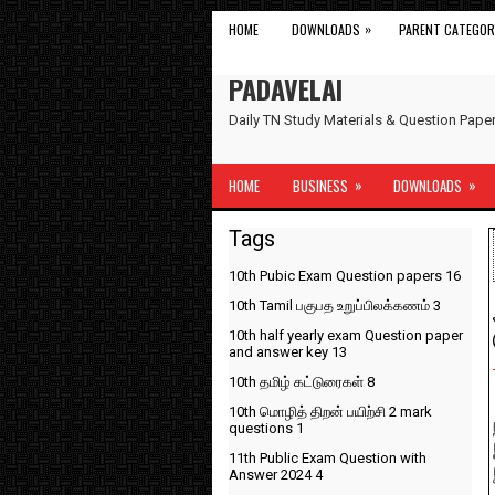
»
HOME
DOWNLOADS
PARENT CATEGOR
PADAVELAI
Daily TN Study Materials & Question Pap
»
»
HOME
BUSINESS
DOWNLOADS
Tags
10th Pubic Exam Question papers
16
10th Tamil பகுபத உறுப்பிலக்கணம்
3
10th half yearly exam Question paper
and answer key
13
10th தமிழ் கட்டுரைகள்
8
10th மொழித் திறன் பயிற்சி 2 mark
questions
1
11th Public Exam Question with
Answer 2024
4