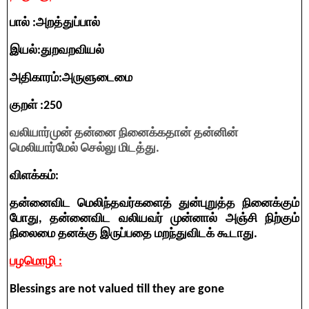
பால் :அறத்துப்பால்
இயல்:துறவறவியல்
அதிகாரம்:அருளுடைமை
குறள் :250
வலியார்முன் தன்னை நினைக்கதான் தன்னின்
மெலியார்மேல் செல்லு மிடத்து.
விளக்கம்:
தன்னைவிட மெலிந்தவர்களைத் துன்புறுத்த நினைக்கும்
போது, தன்னைவிட வலியவர் முன்னால் அஞ்சி நிற்கும்
நிலைமை தனக்கு இருப்பதை மறந்துவிடக் கூடாது.
பழமொழி :
Blessings are not valued till they are gone