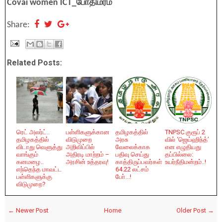
Covai women ICT_போதிமரம்
Share:
Related Posts:
ரெட் அலர்ட்..
பள்ளிகளுக்கான
தமிழகத்தில்
TNPSC குரூப் 2
தமிழகத்தில்
விடுமுறை
அரசு
வில் ‘ஜெய்ஹிந்த்’
விடாது வெளுத்து
அறிவிப்பில்
வேலைக்காக
என எழுதியது
வாங்கும்
அதிரடி மாற்றம் –
பதிவு செய்து
தப்பில்லை:
கனமழை..
அரசின் உத்தரவு!
காத்திருப்பவர்கள்
உயர்நீதிமன்றம்..!
எந்தெந்த மாவட்ட
64.22 லட்சம்
பள்ளிகளுக்கு
போ்...!
விடுமுறை?
← Newer Post
Home
Older Post →