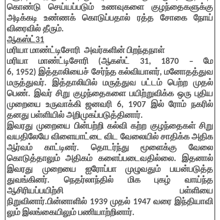
கொண்டு செய்யப்படும் உணவுகளை குழந்தைகளுக்கு
அடிக்கடி உண்ணக் கொடுப்பதால் ரத்த சோகை நோய்
விரைவில் தீரும்.
ஆகஸ்ட்31
மரியா மாண்ட்டிசோரி
அவர்களின் பிறந்தநாள்
மரியா மாண்ட்டிசோரி (ஆகஸ்ட் 31, 1870 – மே
6, 1952) இத்தாலியைச் சேர்ந்த கல்வியாளர், மனோதத்துவ
மருத்துவர். இத்தாலியில் மருத்துவ பட்டம் பெற்ற முதல்
பெண். இவர் சிறு குழந்தைகளை பயிற்றுவிக்க ஒரு புதிய
முறையை உருவாக்கி ஜனவரி 6, 1907 இல் ரோம் நகரில்
தனது பள்ளியில் அறிமுகப்படுத்தினார்.
இவரது முறையை பின்பற்றி கல்வி கற்ற குழந்தைகள் சிறு
வயதிலேயே விளையாட்டை விட வேலையில் சாதிக்க அதிக
ஆர்வம் காட்டினர். தொடர்ந்து மூளைக்கு வேலை
கொடுத்தாலும் அதிகம் களைப்படைவதில்லை. இதனால்
இவரது முறையை ஐரோப்பா முழுவதும் பயன்படுத்த
துவங்கினர். நெதர்லாந்தில் மிக புகழ் வாய்ந்த
ஆசிரியப்பயிற்சி பள்ளியை
நிறுவினார்.பின்னாளில் 1939 முதல் 1947 வரை இந்தியாவி
லும் இலங்கையிலும் பணியாற்றினார்.