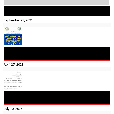
திருக்குறள் । 133 அதிகாரங்கள் விளக்கத்துடன்
September 28, 2021
TNTET PAPER 2 - நியமனத் தேர்விற்கான பாடத்திட்டம்
தெரியுமா? பார்க்கலாம் வாங்க! பதிவறக்கம் இங்கே உள்ளது..
April 27, 2023
NHIS - 2026 - குடும்ப உறுப்பினர்களை IFHRMS ல் பதிவேற்றம்
செய்தல் தொடர்பான அறிவுரைகள்!
July 10, 2026