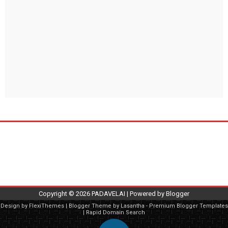
Copyright ©
2026
PADAVELAI
| Powered by
Blogger
Design by
FlexiThemes
| Blogger Theme by
Lasantha
-
Premium Blogger Templates
|
Rapid Domain Search